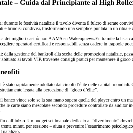
tale – Guida dal Principiante al High Rolle
 durante le festività natalizie il tavolo diventa il fulcro di serate conviv
ati e brindisi condivisi, trasformando una semplice puntata in un rituale d
fica dei migliori casinò non AAMS su Wakeupnews.Eu tramite la lista ca
scegliere operatori certificati e responsabili senza cadere in trappole poc
t: dalla gestione del bankroll alla scelta delle promozioni natalizie, pas
abituato ai tavoli VIP, troverete consigli pratici per mantenere il gioco
neofiti
 è stato rapidamente adottato dai circoli d’élite delle capitali mondiali. O
trettamente legata alla percezione di “gioco d’élite”.
ole: il banco vince solo se la sua mano supera quella del player entro u
 che le carte siano mescolate secondo procedure controllate da auditor in
.
 fin dall’inizio. Un budget settimanale dedicato al “divertimento” dovreb
io trenta minuti per sessione – aiuta a prevenire l’esaurimento psicolog
 natalizio.