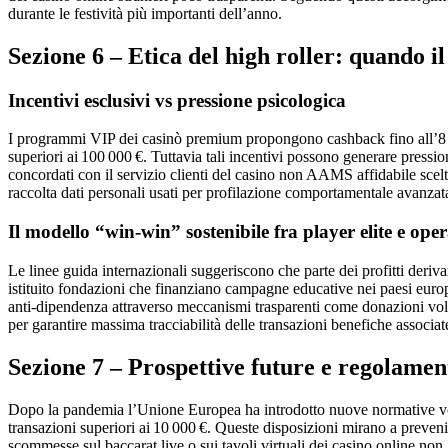
durante le festività più importanti dell’anno.
Sezione 6 – Etica del high roller: quando il
Incentivi esclusivi vs pressione psicologica
I programmi VIP dei casinò premium propongono cashback fino all’8 % su
superiori ai 100 000 €. Tuttavia tali incentivi possono generare pressi
concordati con il servizio clienti del casino non AAMS affidabile scelt
raccolta dati personali usati per profilazione comportamentale avanzata
Il modello “win‑win” sostenibile fra player elite e ope
Le linee guida internazionali suggeriscono che parte dei profitti deriva
istituito fondazioni che finanziano campagne educative nei paesi euro
anti‑dipendenza attraverso meccanismi trasparenti come donazioni volo
per garantire massima tracciabilità delle transazioni benefiche associate 
Sezione 7 – Prospettive future e regolame
Dopo la pandemia l’Unione Europea ha introdotto nuove normative volte
transazioni superiori ai 10 000 €. Queste disposizioni mirano a preveni
scommesse sul baccarat live o sui tavoli virtuali dei casino online 