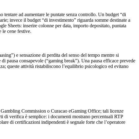
no tentare ad aumentare le puntate senza controllo. Un budget “di
iarie; invece il budget “di investimento” riguarda somme destinate a
Google Sheets: inserire colonne per data, importo depositato, puntata
 le cene festive.
hasing”) e sensazione di perdita del senso del tempo mentre si
niche di pausa consapevole (“gaming break”). Una pausa efficace prevede
; queste attività ristabiliscono l’equilibrio psicologico ed evitano
K Gambling Commission o Curacao eGaming Office; tali licenze
ti di verifica è semplice: i documenti mostrano percentuali RTP
olare di certificazioni indipendenti è segnale forte che l’operatore