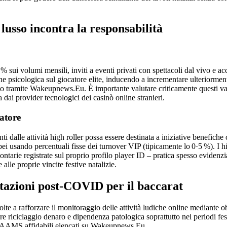
 lusso incontra la responsabilità
i volumi mensili, inviti a eventi privati con spettacoli dal vivo e acces
one psicologica sul giocatore elite, inducendo a incrementare ulteriorme
o tramite Wakeupnews.Eu. È importante valutare criticamente questi vanta
 dai provider tecnologici dei casinò online stranieri.
ratore
nti dalle attività high roller possa essere destinata a iniziative benefic
pei usando percentuali fisse dei turnover VIP (tipicamente lo 0·5 %). I
ntarie registrate sul proprio profilo player ID – pratica spesso eviden
alle proprie vincite festive natalizie.
ntazioni post‑COVID per il baccarat
 a rafforzare il monitoraggio delle attività ludiche online mediante o
re riciclaggio denaro e dipendenza patologica soprattutto nei periodi fe
non AAMS affidabili elencati su Wakeupnews.Eu.