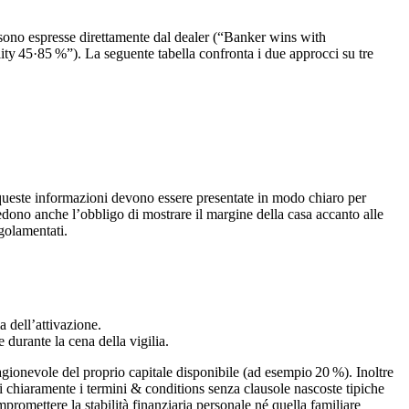
à sono espresse direttamente dal dealer (“Banker wins with
ty 45·85 %”). La seguente tabella confronta i due approcci su tre
 queste informazioni devono essere presentate in modo chiaro per
edono anche l’obbligo di mostrare il margine della casa accanto alle
golamentati.
a dell’attivazione.
durante la cena della vigilia.
agionevole del proprio capitale disponibile (ad esempio 20 %). Inoltre
i chiaramente i termini & conditions senza clausole nascoste tipiche
promettere la stabilità finanziaria personale né quella familiare