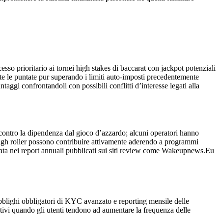
so prioritario ai tornei high stakes di baccarat con jackpot potenziali
nte le puntate pur superando i limiti auto‑imposti precedentemente
ggi confrontandoli con possibili conflitti d’interesse legati alla
he contro la dipendenza dal gioco d’azzardo; alcuni operatori hanno
 high roller possono contribuire attivamente aderendo a programmi
ziata nei report annuali pubblicati sui siti review come Wakeupnews.Eu
bblighi obbligatori di KYC avanzato e reporting mensile delle
stivi quando gli utenti tendono ad aumentare la frequenza delle