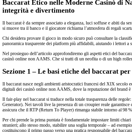
Baccarat Etico nelle Moderne Casinò di Na
integrità e divertimento
Il baccarat è da sempre associato a eleganza, luci soffuse e abiti da sera;
si muove tra il banco e il giocatore richiama l’atmosfera di regali scart
Chi desidera provare il gioco in modo sicuro può consultare la classi
panoramica trasparente dei platform più affidabili, aiutando i lettori a 
Nel prosieguo dell’articolo approfondiremo gli aspetti etici del baccara
casinò online non AAMS. Che si tratti di un neofita o di un high roller 
Sezione 1 – Le basi etiche del baccarat per 
Il baccarat nasce negli ambienti aristocratici francesi del XIX secolo ed
digitali dei casinò online non AAMS, dove la reputazione del brand è s
Il fair‑play nel baccarat si traduce nella totale trasparenza delle reg
Generator). Nei tavoli live la presenza di un croupier reale garantisce
assicura che il RTP (Return To Player) rimanga stabile intorno al 98 %
Per chi prende la prima puntata è fondamentale impostare limiti chiari
stranieri; allo stesso modo, stabilire una soglia temporale – ad esemp
costituiscono il primo passo verso una pratica responsabile del baccarat