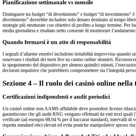
Pianificazione settimanale vs mensile
Distinguere tra budget “di divertimento” e budget “di investimento” è 
divertimento” dovrebbe includere solo denaro destinato al tempo libero
strategie più strutturate con obiettivi di profitto a lungo termine. Per 
media giornaliera e risultato netto consente di monitorare l’andamento s
Quando fermarsi è un atto di responsabilità
I segnali d’allarme emotivi includono irritabilità improvvisa quando u
osservano i risultati dei turni live su casino online stranieri. Ricon
lo spegnimento del dispositivo per almeno quindici minuti, l’esecuzione
decisioni impulsive che potrebbero compromettere sia l’integrità persona
Sezione 4 – Il ruolo dei casinò online nella
Certificazioni indipendenti e audit periodici
Un casinò online non AAMS affidabile deve possedere licenze rilas
garantiscono che gli audit RNG vengano effettuati da enti terzi quali
verificate (ad esempio 98,94 % per il baccarat standard), intervalli di v
rispetta standard etici elevati ed evita pratiche manipolative spesso r