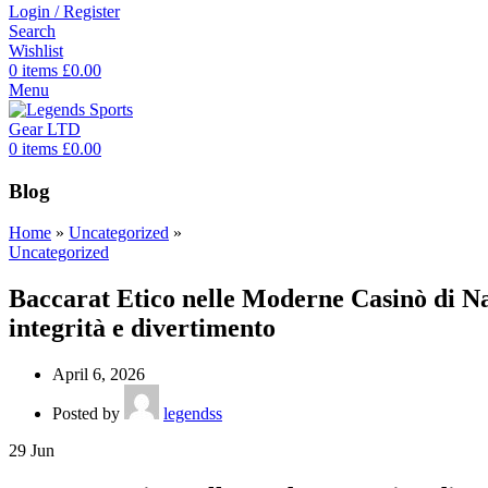
Login / Register
Search
Wishlist
0
items
£
0.00
Menu
0
items
£
0.00
Blog
Home
»
Uncategorized
»
Uncategorized
Baccarat Etico nelle Moderne Casinò di Na
integrità e divertimento
April 6, 2026
Posted by
legendss
29
Jun