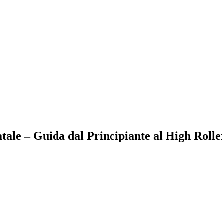
tale – Guida dal Principiante al High Rolle