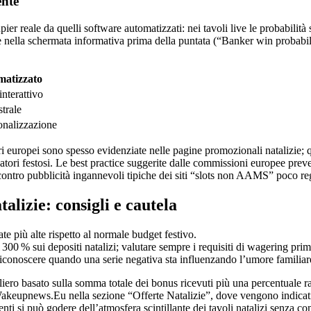
ente
er reale da quelli software automatizzati: nei tavoli live le probabilit
e nella schermata informativa prima della puntata (“Banker win probabili
matizzato
nterattivo
strale
sonalizzazione
i europei sono spesso evidenziate nelle pagine promozionali natalizie;
catori festosi. Le best practice suggerite dalle commissioni europee prev
i contro pubblicità ingannevoli tipiche dei siti “slots non AAMS” poco re
talizie: consigli e cautela
te più alte rispetto al normale budget festivo.
00 % sui depositi natalizi; valutare sempre i requisiti di wagering prim
iconoscere quando una serie negativa sta influenzando l’umore familiare 
liero basato sulla somma totale dei bonus ricevuti più una percentuale r
su Wakeupnews.Eu nella sezione “Offerte Natalizie”, dove vengono indicat
ti si può godere dell’atmosfera scintillante dei tavoli natalizi senza com