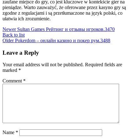
zaufane miejsce do gry, co jest kluczowe w kontekście gier na
pieniądze. Warto zauważyć, że oferowane przez kasyno gry są
zgodne z regulacjami i są przetłumaczone na język polski, co
ułatwia ich zrozumienie.
Newer
Sultan Games Рейтинг и отзывы игроков.3470
Back to list
Older
Pokerdom – онлайн казино и покер рум.3488
Leave a Reply
Your email address will not be published.
Required fields are
marked
*
Comment
*
Name
*