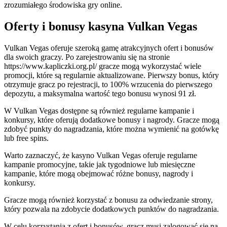
zrozumiałego środowiska gry online.
Oferty i bonusy kasyna Vulkan Vegas
Vulkan Vegas oferuje szeroką gamę atrakcyjnych ofert i bonusów
dla swoich graczy. Po zarejestrowaniu się na stronie
https://www.kapliczki.org.pl/ gracze mogą wykorzystać wiele
promocji, które są regularnie aktualizowane. Pierwszy bonus, który
otrzymuje gracz po rejestracji, to 100% wrzucenia do pierwszego
depozytu, a maksymalna wartość tego bonusu wynosi 91 zł.
W Vulkan Vegas dostępne są również regularne kampanie i
konkursy, które oferują dodatkowe bonusy i nagrody. Gracze mogą
zdobyć punkty do nagradzania, które można wymienić na gotówkę
lub free spins.
Warto zaznaczyć, że kasyno Vulkan Vegas oferuje regularne
kampanie promocyjne, takie jak tygodniowe lub miesięczne
kampanie, które mogą obejmować różne bonusy, nagrody i
konkursy.
Gracze mogą również korzystać z bonusu za odwiedzanie strony,
który pozwala na zdobycie dodatkowych punktów do nagradzania.
W celu korzystania z ofert i bonusów, gracz musi zalogować się na