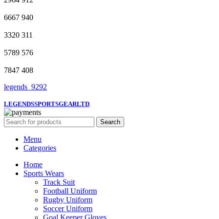
6667
940
3320
311
5789
576
7847
408
legends_9292
LEGENDSSPORTSGEARLTD
.
Search
Menu
Categories
Home
Sports Wears
Track Suit
Football Uniform
Rugby Uniform
Soccer Uniform
Goal Keeper Gloves