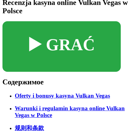
Recenzja kasyna online Vulkan Vegas w
Polsce
▶️ GRAĆ
Содержимое
Oferty i bonusy kasyna Vulkan Vegas
Warunki i regulamin kasyna online Vulkan
Vegas w Polsce
规则和条款