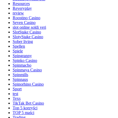
Resources
Reveryplay
review
Roostino Casino
Seven Casino
slot online soldi veri
SlotStake Casino
SlotyStake Casino
Sober living
Spellen
Spiele
Spingranny
Spinko Casino
Spinmacho
Spinmaya Casino
Spinmills
Spinnaus
Spinorhino Casino
Sport
test
Texs
TikTak Bet Casino
Top 5 korzyści
TOP 5 maści
Trading