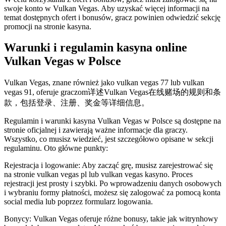
swoje konto w Vulkan Vegas. Aby uzyskać więcej informacji na
temat dostępnych ofert i bonusów, gracz powinien odwiedzić sekcję
promocji na stronie kasyna.
Warunki i regulamin kasyna online
Vulkan Vegas w Polsce
Vulkan Vegas, znane również jako vulkan vegas 77 lub vulkan
vegas 91, oferuje graczom详述Vulkan Vegas在线赌场的规则和条
款，包括登录、注册、奖金等详细信息。
Regulamin i warunki kasyna Vulkan Vegas w Polsce są dostępne na
stronie oficjalnej i zawierają ważne informacje dla graczy.
Wszystko, co musisz wiedzieć, jest szczegółowo opisane w sekcji
regulaminu. Oto główne punkty:
Rejestracja i logowanie: Aby zacząć grę, musisz zarejestrować się
na stronie vulkan vegas pl lub vulkan vegas kasyno. Proces
rejestracji jest prosty i szybki. Po wprowadzeniu danych osobowych
i wybraniu formy płatności, możesz się zalogować za pomocą konta
social media lub poprzez formularz logowania.
Bonусy: Vulkan Vegas oferuje różne bonusy, takie jak witrynhowy