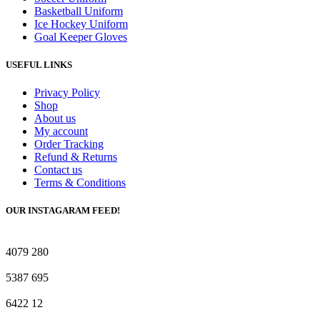
Basketball Uniform
Ice Hockey Uniform
Goal Keeper Gloves
USEFUL LINKS
Privacy Policy
Shop
About us
My account
Order Tracking
Refund & Returns
Contact us
Terms & Conditions
OUR INSTAGARAM FEED!
4079
280
5387
695
6422
12