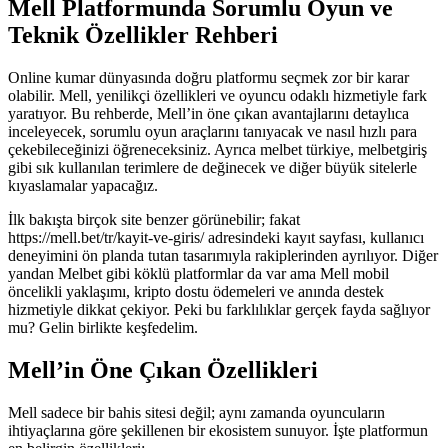
Mell Platformunda Sorumlu Oyun ve
Teknik Özellikler Rehberi
Online kumar dünyasında doğru platformu seçmek zor bir karar
olabilir. Mell, yenilikçi özellikleri ve oyuncu odaklı hizmetiyle fark
yaratıyor. Bu rehberde, Mell’in öne çıkan avantajlarını detaylıca
inceleyecek, sorumlu oyun araçlarını tanıyacak ve nasıl hızlı para
çekebileceğinizi öğreneceksiniz. Ayrıca melbet türkiye, melbetgiriş
gibi sık kullanılan terimlere de değinecek ve diğer büyük sitelerle
kıyaslamalar yapacağız.
İlk bakışta birçok site benzer görünebilir; fakat
https://mell.bet/tr/kayit-ve-giris/ adresindeki kayıt sayfası, kullanıcı
deneyimini ön planda tutan tasarımıyla rakiplerinden ayrılıyor. Diğer
yandan Melbet gibi köklü platformlar da var ama Mell mobil
öncelikli yaklaşımı, kripto dostu ödemeleri ve anında destek
hizmetiyle dikkat çekiyor. Peki bu farklılıklar gerçek fayda sağlıyor
mu? Gelin birlikte keşfedelim.
Mell’in Öne Çıkan Özellikleri
Mell sadece bir bahis sitesi değil; aynı zamanda oyuncuların
ihtiyaçlarına göre şekillenen bir ekosistem sunuyor. İşte platformun