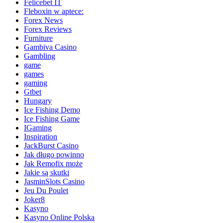
Felicebet IT
Fleboxin w aptece:
Forex News
Forex Reviews
Furniture
Gambiva Casino
Gambling
game
games
gaming
Gtbet
Hungary
Ice Fishing Demo
Ice Fishing Game
IGaming
Inspiration
JackBurst Casino
Jak długo powinno
Jak Remofix może
Jakie są skutki
JasminSlots Casino
Jeu Du Poulet
Joker8
Kasyno
Kasyno Online Polska