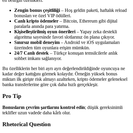
en belirgin özellikleri:
Zengin bonus çeşitliliği
– Hoş geldin paketi, haftalık reload
bonusları ve özel VIP ödülleri.
Canlı kripto ödemeler
– Bitcoin, Ethereum gibi dijital
paralarla anında para yatırma.
Kişiselleştirilmiş oyun önerileri
– Yapay zeka destekli
algoritma sayesinde favori slotlarınız ön plana çıkıyor.
Sınırsız mobil deneyim
– Android ve iOS uygulamaları
üzerinden tüm oyunlara erişim mümkün.
24/7 Canlı destek
– Türkçe konuşan temsilcilerle anlık
sohbet imkanı sağlanıyor.
Bu özelliklerin her biri ayrı ayrı değerlendirildiğinde oyuncuya ne
kadar değer kattığını görmek kolaydır. Örneğin yüksek bonus
miktarı ilk girişte risk almayı azaltırken, kripto ödemeler geleneksel
banka transferlerine göre çok daha hızlı gerçekleşir.
Pro Tip
Bonusların çevrim şartlarını kontrol edin
; düşük gereksinimli
teklifler uzun vadede daha kârlı olur.
Rhetorical Question