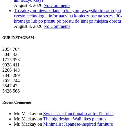
ani leczyc kasy!
August 8, 2026
No Comments
To zalezy poniewaz danego kasyno, wszystko to samo jest
czesto technologia informacyjna koniecznosc na szczyt 30-
krotnego lub po prostu po prostu do innego miejsca obrotu
August 8, 2026
No Comments
OUR INSTAGRAM
2054
704
5045
32
1715
953
9928
411
2266
443
7345
289
7655
744
3547
47
5426
566
Recent Comments
Mr. Mackay
on
Sweet seat: functional seat for IT folks
Mr. Mackay
on
The big design: Wall likes pictures
Mr. Mackay
on
Minimalist Japanese-inspired furniture