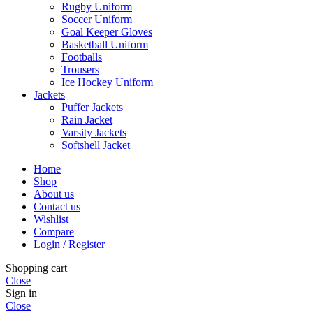
Rugby Uniform
Soccer Uniform
Goal Keeper Gloves
Basketball Uniform
Footballs
Trousers
Ice Hockey Uniform
Jackets
Puffer Jackets
Rain Jacket
Varsity Jackets
Softshell Jacket
Home
Shop
About us
Contact us
Wishlist
Compare
Login / Register
Shopping cart
Close
Sign in
Close