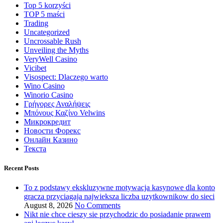
Top 5 korzyści
TOP 5 maści
Trading
Uncategorized
Uncrossable Rush
Unveiling the Myths
VeryWell Casino
Vicibet
Visospect: Dlaczego warto
Wino Casino
Winorio Casino
Γρήγορες Αναλήψεις
Μπόνους Καζίνο Velwins
Микрокредит
Новости Форекс
Онлайн Казино
Текста
Recent Posts
To z podstawy ekskluzywne motywacja kasynowe dla konto
gracza przyciagaja najwieksza liczba uzytkownikow do sieci
August 8, 2026
No Comments
Nikt nie chce cieszy sie przychodzic do posiadanie prawem