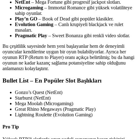
NetEnt
– Mega Fortune gibi progresif jackpot slotları.
Microgaming
– Immortal Romance gibi yüksek volatiliteye
sahip oyunlar.
Play’n GO
– Book of Dead gibi popüler klasikler.
Evolution Gaming
– Canlı krupiyeli blackjack ve rulet
masaları.
Pragmatic Play
– Sweet Bonanza gibi renkli video slotlar.
Bu çeşitlilik sayesinde hem yeni başlayanlar hem de deneyimli
oyuncular kendilerine uygun bir oyun bulabiliyorlar. Ayrıca her
oyunun RTP (Return to Player) oranı açıkça belirtilmiş; bu da hangi
oyunun ne kadar kazanç sağlama potansiyeline sahip olduğunu
anlamanızı kolaylaştırır.
Bullet List – En Popüler Slot Başlıkları
Gonzo’s Quest (NetEnt)
Starburst (NetEnt)
Mega Moolah (Microgaming)
Great Rhino Megaways (Pragmatic Play)
Lightning Roulette (Evolution Gaming)
Pro Tip