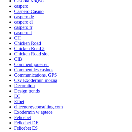
Casoola Καζίνο
caspero
Caspero Casino
caspero de
caspero el
caspero fr
caspero it
CH
Chicken Road
Chicken Road 2
Chicken Road slot
CIB
Comment jouer en
Comment les casinos
Communications, GPS
Czy Exodermin można
Decoration
Design trends
EC
Efbet
eliteenergyconsulting.com
Exodermin w aptece
Felicebet
Felicebet DE
Felicebet ES