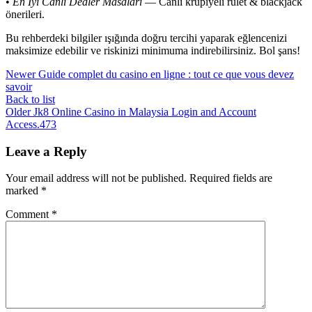
•
En İyi Canlı Dealer Masaları
— Canlı krupiyeli rulet & blackjack
önerileri.
Bu rehberdeki bilgiler ışığında doğru tercihi yaparak eğlencenizi
maksimize edebilir ve riskinizi minimuma indirebilirsiniz. Bol şans!
Newer
Guide complet du casino en ligne : tout ce que vous devez
savoir
Back to list
Older
Jk8 Online Casino in Malaysia Login and Account
Access.473
Leave a Reply
Your email address will not be published.
Required fields are
marked
*
Comment
*