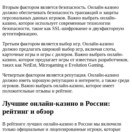
Вторым фактором является безопасность. Онлайн-казино
должно обеспечивать безопасность транзакций и защиты
персональных данных игроков. Важно выбрать онлайн-
казино, которое использует современные технологии
безопасности, такие как SSL-шифрование и двухфакторную
аутентификацию.
Третьим фактором является выбор игр. Онлайн-казино
должно предлагать широкий выбор игр, включая слоты,
карточные игры и игры с дилером. Важно выбрать онлайн-
казино, которое предлагает игры от известных разработчиков,
таких как NetEnt, Microgaming и Evolution Gaming.
Четвертым фактором является репутация. Онлайн-казино
должно иметь хорошую репутацию в интернете, а также среди
игроков. Важно выбрать онлайн-казино, которое имеет
положительные отзывы и рейтинг.
Лучшие онлайн-казино в России:
рейтинг и обзор
В рейтинге лучших онлайн-казино в России мы включили
только официальные и лицензированные игроки, которые