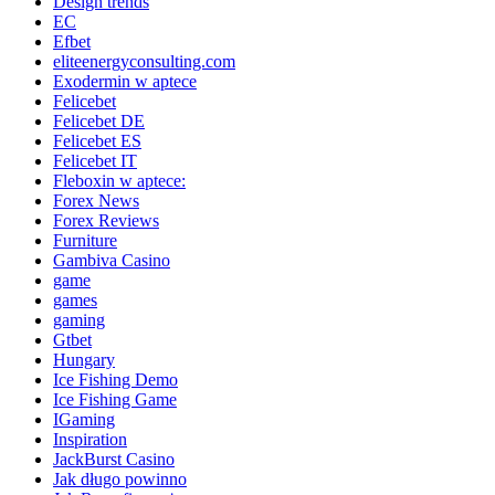
Design trends
EC
Efbet
eliteenergyconsulting.com
Exodermin w aptece
Felicebet
Felicebet DE
Felicebet ES
Felicebet IT
Fleboxin w aptece:
Forex News
Forex Reviews
Furniture
Gambiva Casino
game
games
gaming
Gtbet
Hungary
Ice Fishing Demo
Ice Fishing Game
IGaming
Inspiration
JackBurst Casino
Jak długo powinno