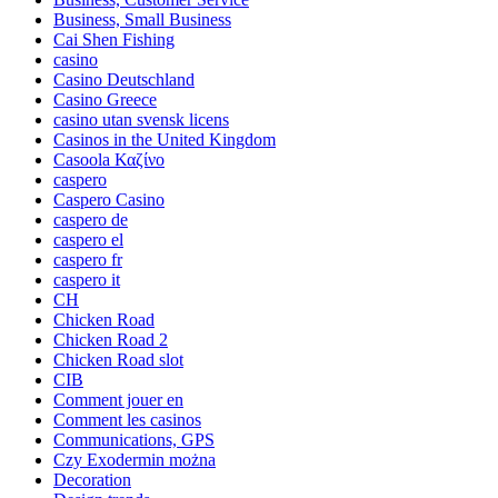
Business, Small Business
Cai Shen Fishing
casino
Casino Deutschland
Casino Greece
casino utan svensk licens
Casinos in the United Kingdom
Casoola Καζίνο
caspero
Caspero Casino
caspero de
caspero el
caspero fr
caspero it
CH
Chicken Road
Chicken Road 2
Chicken Road slot
CIB
Comment jouer en
Comment les casinos
Communications, GPS
Czy Exodermin można
Decoration