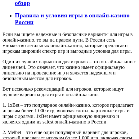
обзор
Правила и условия игры в онлайн-казино
России
Если вы ищете надежные и безопасные варианты для игры в
онлайн-казино, то вы на правом пути. В России есть
множество легальных онлайн-казино, которые предлагают
игрокам широкий спектр игр и выгодные условия для игры.
Один из лучших вариантов для игроков – это онлайн-казино с
лицензией. Это означает, что казино имеет официальную
лицензию на проведение игр и является надежным и
безопасным местом для игроков.
Вот несколько рекомендаций для игроков, которые ищут
лучшие варианты для игры в онлайн-казино:
1. 1xBet – это популярное онлайн-казино, которое предлагает
игрокам более 1 000 игр, включая слоты, карточные игры и
игры с долями. 1xBet имеет официальную лицензию и
является одним из safest онлайн-казино в России.
2. Melbet – это еще один популярный вариант для игроков,
который предлагает игрокам более 1 000 игр, включая слоты,