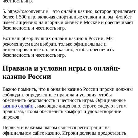
честность игр.
5. https://rosconvent.ru/ – это онлайн-казино, которое предлагает
более 1 500 игр, включая спортивные ставки и игры. Фонбет
имеет лицензию на игорный бизнес в Москве и обеспечивает
безопасность и честность игр.
Вот наш обзор лучших онлайн-казино в России. Мы
рекомендуем вам выбрать только официальные и
лицензированные онлайн-казино, чтобы обеспечить
безопасность и честность игр.
Правила и условия игры в онлайн-
казино России
Важно помнить, что в онлайн-казино России игроки должны
соблюдать определенные правила и условия, чтобы
обеспечить безопасность и честность игры. Официальные
казино онлайн
, имеющие лицензию, строго следуют этим
правилам, чтобы обеспечить комфорт и удовлетворение
игроков.
Первым и важным шагом является регистрация на
официальном сайте казино. Игроки должны предоставить