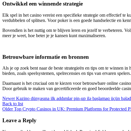
Ontwikkel een winnende strategie
Elk spel in het casino vereist een specifieke strategie om effectief te 
verdubbelen of splitsen. Voor poker is een goede handselectie en kennis
Bovendien is het nuttig om te blijven leren en jezelf te verbeteren. V
meer je weet, hoe beter je je kansen kunt maximaliseren.
Betrouwbare informatie en bronnen
Als je op zoek bent naar de beste strategieën en tips om te winnen in
bieden, zoals speelsystemen, spelrecensies en tips van ervaren speler
Daarnaast is het cruciaal om te kiezen voor betrouwbare online casino’
Door gebruik te maken van gecertificeerde en goed beoordeelde casino’s
Newer
Kazino dünyasına ilk addımlar pin-up ilə başlamaq üçün bələd
Back to list
Older
Top Crypto Casinos in UK: Premium Platforms for Protected P
Leave a Reply