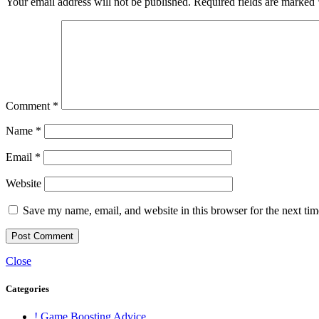
Your email address will not be published.
Required fields are marked
Comment
*
Name
*
Email
*
Website
Save my name, email, and website in this browser for the next ti
Close
Categories
! Game Boosting Advice