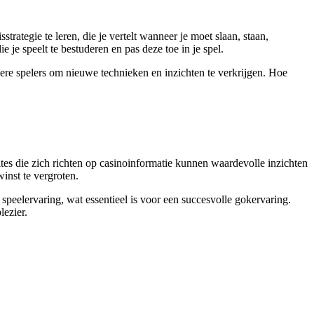
trategie te leren, die je vertelt wanneer je moet slaan, staan,
 je speelt te bestuderen en pas deze toe in je spel.
ndere spelers om nieuwe technieken en inzichten te verkrijgen. Hoe
ites die zich richten op casinoinformatie kunnen waardevolle inzichten
inst te vergroten.
 speelervaring, wat essentieel is voor een succesvolle gokervaring.
lezier.