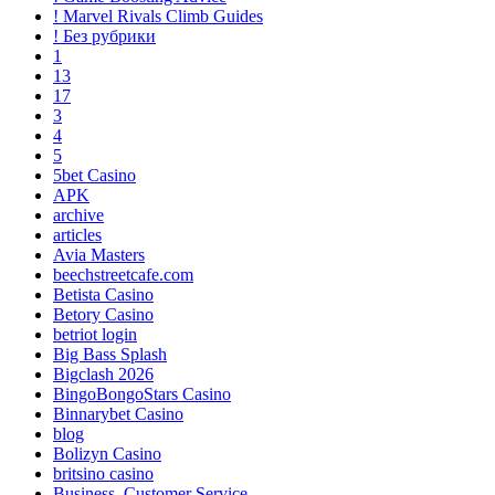
! Marvel Rivals Climb Guides
! Без рубрики
1
13
17
3
4
5
5bet Casino
APK
archive
articles
Avia Masters
beechstreetcafe.com
Betista Casino
Betory Casino
betriot login
Big Bass Splash
Bigclash 2026
BingoBongoStars Casino
Binnarybet Casino
blog
Bolizyn Casino
britsino casino
Business, Customer Service