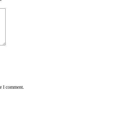
*
me I comment.