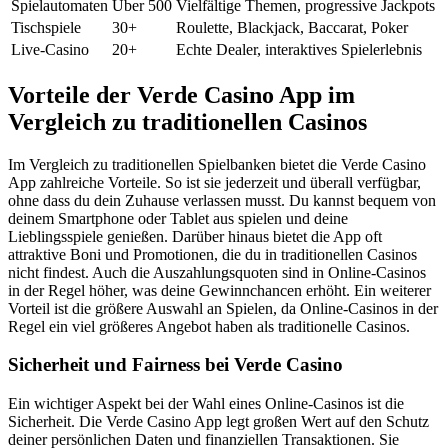
Spielautomaten
Über 500
Vielfältige Themen, progressive Jackpots
Tischspiele
30+
Roulette, Blackjack, Baccarat, Poker
Live-Casino
20+
Echte Dealer, interaktives Spielerlebnis
Vorteile der Verde Casino App im
Vergleich zu traditionellen Casinos
Im Vergleich zu traditionellen Spielbanken bietet die Verde Casino
App zahlreiche Vorteile. So ist sie jederzeit und überall verfügbar,
ohne dass du dein Zuhause verlassen musst. Du kannst bequem von
deinem Smartphone oder Tablet aus spielen und deine
Lieblingsspiele genießen. Darüber hinaus bietet die App oft
attraktive Boni und Promotionen, die du in traditionellen Casinos
nicht findest. Auch die Auszahlungsquoten sind in Online-Casinos
in der Regel höher, was deine Gewinnchancen erhöht. Ein weiterer
Vorteil ist die größere Auswahl an Spielen, da Online-Casinos in der
Regel ein viel größeres Angebot haben als traditionelle Casinos.
Sicherheit und Fairness bei Verde Casino
Ein wichtiger Aspekt bei der Wahl eines Online-Casinos ist die
Sicherheit. Die Verde Casino App legt großen Wert auf den Schutz
deiner persönlichen Daten und finanziellen Transaktionen. Sie