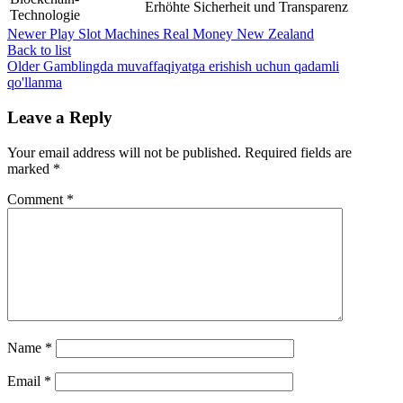
Erhöhte Sicherheit und Transparenz
Technologie
Newer
Play Slot Machines Real Money New Zealand
Back to list
Older
Gamblingda muvaffaqiyatga erishish uchun qadamli
qo'llanma
Leave a Reply
Your email address will not be published.
Required fields are
marked
*
Comment
*
Name
*
Email
*