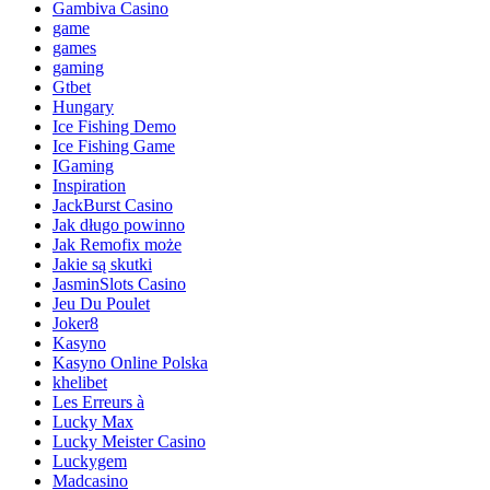
Gambiva Casino
game
games
gaming
Gtbet
Hungary
Ice Fishing Demo
Ice Fishing Game
IGaming
Inspiration
JackBurst Casino
Jak długo powinno
Jak Remofix może
Jakie są skutki
JasminSlots Casino
Jeu Du Poulet
Joker8
Kasyno
Kasyno Online Polska
khelibet
Les Erreurs à
Lucky Max
Lucky Meister Casino
Luckygem
Madcasino