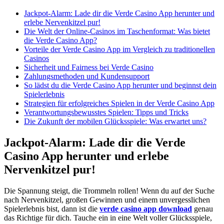
Jackpot-Alarm: Lade dir die Verde Casino App herunter und
erlebe Nervenkitzel pur!
Die Welt der Online-Casinos im Taschenformat: Was bietet
die Verde Casino App?
Vorteile der Verde Casino App im Vergleich zu traditionellen
Casinos
Sicherheit und Fairness bei Verde Casino
Zahlungsmethoden und Kundensupport
So lädst du die Verde Casino App herunter und beginnst dein
Spielerlebnis
Strategien für erfolgreiches Spielen in der Verde Casino App
Verantwortungsbewusstes Spielen: Tipps und Tricks
Die Zukunft der mobilen Glücksspiele: Was erwartet uns?
Jackpot-Alarm: Lade dir die Verde
Casino App herunter und erlebe
Nervenkitzel pur!
Die Spannung steigt, die Trommeln rollen! Wenn du auf der Suche
nach Nervenkitzel, großen Gewinnen und einem unvergesslichen
Spielerlebnis bist, dann ist die
verde casino app download
genau
das Richtige für dich. Tauche ein in eine Welt voller Glücksspiele,