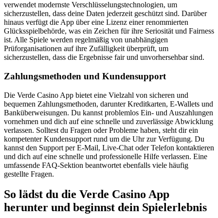
verwendet modernste Verschlüsselungstechnologien, um
sicherzustellen, dass deine Daten jederzeit geschützt sind. Darüber
hinaus verfügt die App über eine Lizenz einer renommierten
Glücksspielbehörde, was ein Zeichen für ihre Seriosität und Fairness
ist. Alle Spiele werden regelmäßig von unabhängigen
Prüforganisationen auf ihre Zufälligkeit überprüft, um
sicherzustellen, dass die Ergebnisse fair und unvorhersehbar sind.
Zahlungsmethoden und Kundensupport
Die Verde Casino App bietet eine Vielzahl von sicheren und
bequemen Zahlungsmethoden, darunter Kreditkarten, E-Wallets und
Banküberweisungen. Du kannst problemlos Ein- und Auszahlungen
vornehmen und dich auf eine schnelle und zuverlässige Abwicklung
verlassen. Solltest du Fragen oder Probleme haben, steht dir ein
kompetenter Kundensupport rund um die Uhr zur Verfügung. Du
kannst den Support per E-Mail, Live-Chat oder Telefon kontaktieren
und dich auf eine schnelle und professionelle Hilfe verlassen. Eine
umfassende FAQ-Sektion beantwortet ebenfalls viele häufig
gestellte Fragen.
So lädst du die Verde Casino App
herunter und beginnst dein Spielerlebnis