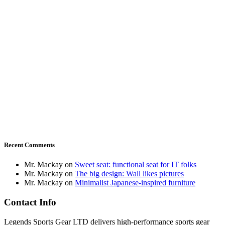
Recent Comments
Mr. Mackay
on
Sweet seat: functional seat for IT folks
Mr. Mackay
on
The big design: Wall likes pictures
Mr. Mackay
on
Minimalist Japanese-inspired furniture
Contact Info
Legends Sports Gear LTD delivers high-performance sports gear