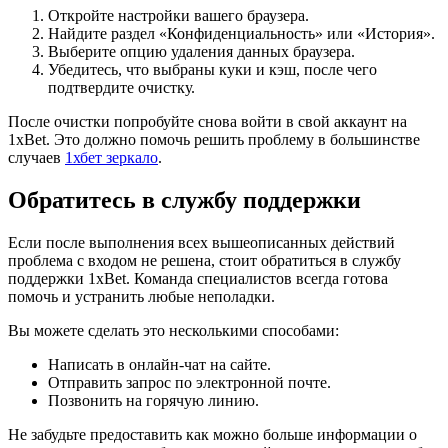
Откройте настройки вашего браузера.
Найдите раздел «Конфиденциальность» или «История».
Выберите опцию удаления данных браузера.
Убедитесь, что выбраны куки и кэш, после чего
подтвердите очистку.
После очистки попробуйте снова войти в свой аккаунт на
1xBet. Это должно помочь решить проблему в большинстве
случаев
1хбет зеркало
.
Обратитесь в службу поддержки
Если после выполнения всех вышеописанных действий
проблема с входом не решена, стоит обратиться в службу
поддержки 1xBet. Команда специалистов всегда готова
помочь и устранить любые неполадки.
Вы можете сделать это несколькими способами:
Написать в онлайн-чат на сайте.
Отправить запрос по электронной почте.
Позвонить на горячую линию.
Не забудьте предоставить как можно больше информации о