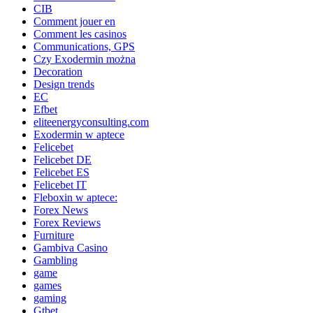
CIB
Comment jouer en
Comment les casinos
Communications, GPS
Czy Exodermin można
Decoration
Design trends
EC
Efbet
eliteenergyconsulting.com
Exodermin w aptece
Felicebet
Felicebet DE
Felicebet ES
Felicebet IT
Fleboxin w aptece:
Forex News
Forex Reviews
Furniture
Gambiva Casino
Gambling
game
games
gaming
Gtbet