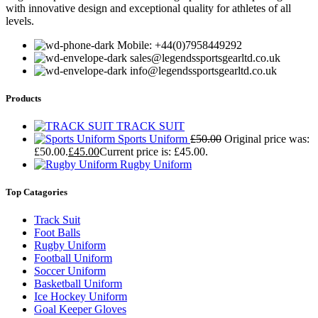
with innovative design and exceptional quality for athletes of all
levels.
Mobile: +44(0)7958449292
sales@legendssportsgearltd.co.uk
info@legendssportsgearltd.co.uk
Products
TRACK SUIT
Sports Uniform
£
50.00
Original price was:
£50.00.
£
45.00
Current price is: £45.00.
Rugby Uniform
Top Catagories
Track Suit
Foot Balls
Rugby Uniform
Football Uniform
Soccer Uniform
Basketball Uniform
Ice Hockey Uniform
Goal Keeper Gloves