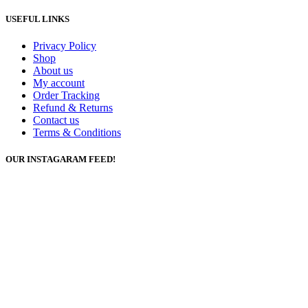
USEFUL LINKS
Privacy Policy
Shop
About us
My account
Order Tracking
Refund & Returns
Contact us
Terms & Conditions
OUR INSTAGARAM FEED!