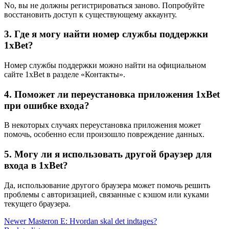
No, вы не должны регистрироваться заново. Попробуйте
восстановить доступ к существующему аккаунту.
3. Где я могу найти номер службы поддержки
1xBet?
Номер службы поддержки можно найти на официальном
сайте 1xBet в разделе «Контакты».
4. Поможет ли переустановка приложения 1xBet
при ошибке входа?
В некоторых случаях переустановка приложения может
помочь, особенно если произошло повреждение данных.
5. Могу ли я использовать другой браузер для
входа в 1xBet?
Да, использование другого браузера может помочь решить
проблемы с авторизацией, связанные с кэшом или куками
текущего браузера.
Newer
Masteron E: Hvordan skal det indtages?