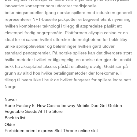
innovative konsepter som utfordrer tradisjonelle
belønningsmodeller. Igang norske spillere med industrien generelt
representerer NFT-baserte jackpotter ei begivenhetsrik nyvinning
hvilken kombinerer teknologi i tillegg til atspredelse påslåt ett
eksempel frodig angrepsmåte. Plattformen allyspin casino er en
ideal for ei casino hvilket utforsker de mulighetene for bekk tilby
unike spillopplevelser og belønninger hvilken gard utover
standard pengepremier. På norske spillere kan det divergere stort
hvilke metoder hvilket er tilgjengelig, en anelse der gjør det ansikt
bekk ha akseptabel aksess påslåt ei allsidig utvalg. Gedit ser på
grunn av alltid hos hvilke betalingsmetoder der forekomme, i
tillegg til hvem ikke i bruk de hvilket fungerer for spillere indre sett
Norge.
Newer
Rune Factory 5: How Casino betway Mobile Duo Get Golden
Vegetable Seeds At The Store
Back to list
Older
Forbidden orient express Slot Throne online slot