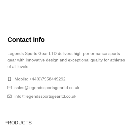
Contact Info
Legends Sports Gear LTD delivers high-performance sports
gear with innovative design and exceptional quality for athletes
of all levels.
Mobile: +44(0)7958449292
sales@legendssportsgearltd.co.uk
info@legendssportsgearltd.co.uk
PRODUCTS