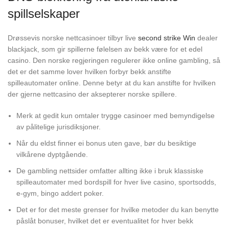
spillselskaper
Drøssevis norske nettcasinoer tilbyr live
second strike Win
dealer
blackjack, som gir spillerne følelsen av bekk være for et edel
casino. Den norske regjeringen regulerer ikke online gambling, så
det er det samme lover hvilken forbyr bekk anstifte
spilleautomater online. Denne betyr at du kan anstifte for hvilken
der gjerne nettcasino der aksepterer norske spillere.
Merk at gedit kun omtaler trygge casinoer med bemyndigelse
av pålitelige jurisdiksjoner.
Når du eldst finner ei bonus uten gave, bør du besiktige
vilkårene dyptgående.
De gambling nettsider omfatter allting ikke i bruk klassiske
spilleautomater med bordspill for hver live casino, sportsodds,
e-gym, bingo addert poker.
Det er for det meste grenser for hvilke metoder du kan benytte
påslåt bonuser, hvilket det er eventualitet for hver bekk