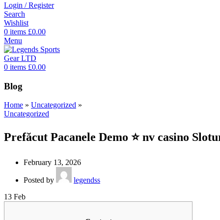
Login / Register
Search
Wishlist
0
items
£
0.00
Menu
0
items
£
0.00
Blog
Home
»
Uncategorized
»
Uncategorized
Prefăcut Pacanele Demo ⭐ nv casino Slotur
February 13, 2026
Posted by
legendss
13
Feb