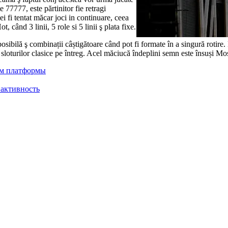
 77777, este părtinitor fie retragi
ei fi tentat măcar joci in continuare, ceea
când 3 linii, 5 role si 5 linii ş plata fixe.
ibilă ş combinații câștigătoare când pot fi formate în a singură rotire. L
 sloturilor clasice pe întreg. Acel măciucă îndeplini semn este însuși Moșu
ям платформы
активность