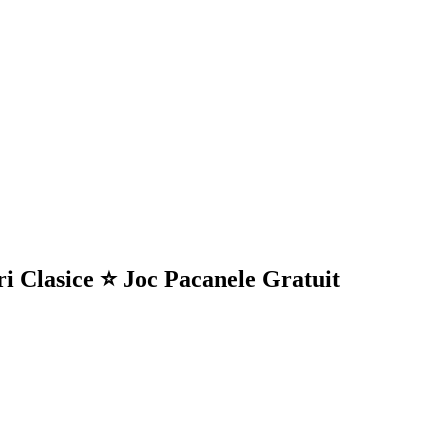
i Clasice ⭐ Joc Pacanele Gratuit