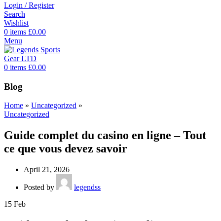
Login / Register
Search
Wishlist
0
items
£
0.00
Menu
0
items
£
0.00
Blog
Home
»
Uncategorized
»
Uncategorized
Guide complet du casino en ligne – Tout
ce que vous devez savoir
April 21, 2026
Posted by
legendss
15
Feb