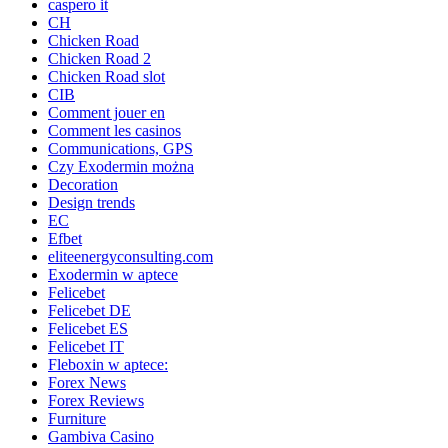
caspero it
CH
Chicken Road
Chicken Road 2
Chicken Road slot
CIB
Comment jouer en
Comment les casinos
Communications, GPS
Czy Exodermin można
Decoration
Design trends
EC
Efbet
eliteenergyconsulting.com
Exodermin w aptece
Felicebet
Felicebet DE
Felicebet ES
Felicebet IT
Fleboxin w aptece:
Forex News
Forex Reviews
Furniture
Gambiva Casino