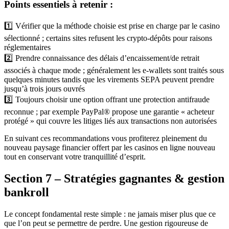
Points essentiels à retenir :
1️⃣ Vérifier que la méthode choisie est prise en charge par le casino
sélectionné ; certains sites refusent les crypto‑dépôts pour raisons
réglementaires
2️⃣ Prendre connaissance des délais d’encaissement/de retrait
associés à chaque mode ; généralement les e‑wallets sont traités sous
quelques minutes tandis que les virements SEPA peuvent prendre
jusqu’à trois jours ouvrés
3️⃣ Toujours choisir une option offrant une protection antifraude
reconnue ; par exemple PayPal® propose une garantie « acheteur
protégé » qui couvre les litiges liés aux transactions non autorisées
En suivant ces recommandations vous profiterez pleinement du
nouveau paysage financier offert par les casinos en ligne nouveau
tout en conservant votre tranquillité d’esprit.
Section 7 – Stratégies gagnantes & gestion
bankroll
Le concept fondamental reste simple : ne jamais miser plus que ce
que l’on peut se permettre de perdre. Une gestion rigoureuse de