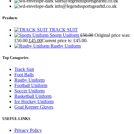
sales@legendssportsgearltd.co.uk
info@legendssportsgearltd.co.uk
Products
TRACK SUIT
Sports Uniform
£
50.00
Original price was:
£50.00.
£
45.00
Current price is: £45.00.
Rugby Uniform
Top Catagories
Track Suit
Foot Balls
Rugby Uniform
Football Uniform
Soccer Uniform
Basketball Uniform
Ice Hockey Uniform
Goal Keeper Gloves
USEFUL LINKS
Privacy Policy