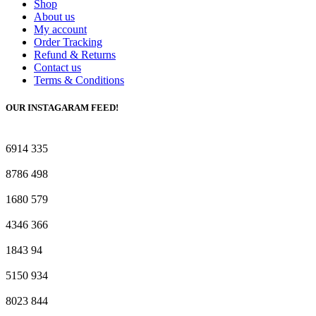
Shop
About us
My account
Order Tracking
Refund & Returns
Contact us
Terms & Conditions
OUR INSTAGARAM FEED!
6914
335
8786
498
1680
579
4346
366
1843
94
5150
934
8023
844