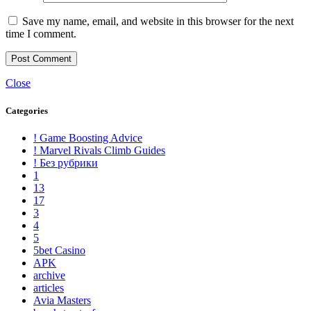
Save my name, email, and website in this browser for the next
time I comment.
Close
Categories
! Game Boosting Advice
! Marvel Rivals Climb Guides
! Без рубрики
1
13
17
3
4
5
5bet Casino
APK
archive
articles
Avia Masters