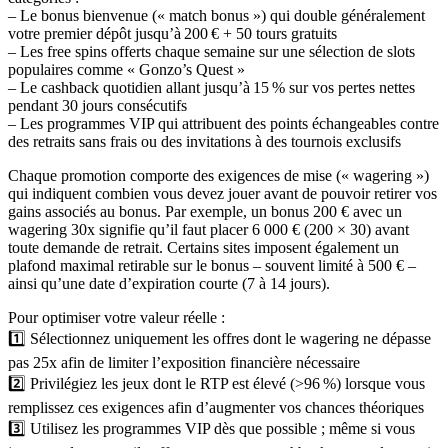
– Le bonus bienvenue (« match bonus ») qui double généralement
votre premier dépôt jusqu’à 200 € + 50 tours gratuits
– Les free spins offerts chaque semaine sur une sélection de slots
populaires comme « Gonzo’s Quest »
– Le cashback quotidien allant jusqu’à 15 % sur vos pertes nettes
pendant 30 jours consécutifs
– Les programmes VIP qui attribuent des points échangeables contre
des retraits sans frais ou des invitations à des tournois exclusifs
Chaque promotion comporte des exigences de mise (« wagering »)
qui indiquent combien vous devez jouer avant de pouvoir retirer vos
gains associés au bonus. Par exemple, un bonus 200 € avec un
wagering 30x signifie qu’il faut placer 6 000 € (200 × 30) avant
toute demande de retrait. Certains sites imposent également un
plafond maximal retirable sur le bonus – souvent limité à 500 € –
ainsi qu’une date d’expiration courte (7 à 14 jours).
Pour optimiser votre valeur réelle :
1️⃣ Sélectionnez uniquement les offres dont le wagering ne dépasse
pas 25x afin de limiter l’exposition financière nécessaire
2️⃣ Privilégiez les jeux dont le RTP est élevé (>96 %) lorsque vous
remplissez ces exigences afin d’augmenter vos chances théoriques
3️⃣ Utilisez les programmes VIP dès que possible ; même si vous