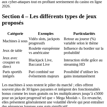
aux cyber‑attaques tout en profitant sereinement du casino en ligne
2026.
Section 4 – Les différents types de jeux
proposés
Catégorie
Exemples
Particularités
Vidéo slots, jackpots
Retour au joueur (%)
Machines à sous
progressifs
variable selon le thème
Roulette européenne
Influence du bordier sur la
Jeux de table
vs américaine
probabilité
Jeux avec
Blackjack Live,
Interaction réelle grâce au
croupier en
Baccarat Live
streaming HD
direct
Paris sportifs
Pari combiné sur
Possibilité d’utiliser les
intégrés
événements majeurs
gains instantanément
Les machines à sous restent le pilier du marché ; elles offrent
souvent plus de 30 lignes payantes et intègrent des fonctionnalités
bonus comme les tours gratuits ou les multiplicateurs jusqu’à x5000
pour un jackpot progressif tel que « Mega Moolah ». En revanche,
elles présentent généralement une volatilité élevée qui peut entraîner
des séquences longues sans gain significatif.