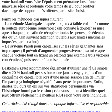
votre bankroll vous évite l’épuisement prématuré lors d’une
mauvaise série et prolonge votre temps de jeu pour profiter
davantage des opportunités offertes par le site choisi.
Parmi les méthodes classiques figurent :
– La méthode Martingale adaptée aux jeux à faible volatilité comme
la roulette européenne rouge/noir ; elle consiste à doubler sa mise
après chaque perte afin de récupérer toutes les pertes précédentes
dès qu’un gain survient (attention toutefois aux limites maximales
imposées par le casino)
– Le système Paroli pour capitaliser sur les séries gagnantes sans
trop risquer ; il prévoit d’augmenter progressivement sa mise après
chaque victoire tout en fixant un plafond (par exemple trois victoires
consécutives) puis revenir à la mise initiale
Basketnews.Net recommande également d’utiliser une règle simple
dite « 20 % bankroll per session » : ne jamais engager plus d’un
cinquième du capital total lors d’une même session afin de limiter
l’impact psychologique négatif lié aux pertes importantes. Enfin,
gardez toujours un œil sur vos statistiques personnelles via
l’historique fourni par le casino ; cela vous aidera à identifier quels
jeux offrent réellement le meilleur ROI selon votre style individuel.
Cet article a été rédigé dans une optique informative et responsable.