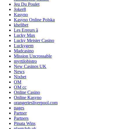
Jeu Du Poulet
Joker8
Kasyno
Kasyno Online Polska
khelibet
Les Erreurs à
Lucky Max
Lucky Meister Casino
Luckygem
Madcasino
Mission Uncrossable
myrtilobistro
New Casinos UK
News
Nixbet
OM
OM cc
Online Casino
Online Kasyno
orangeriesliverpool.com
pages
Partner
Partners
Pinata Wins
plantclub.uk