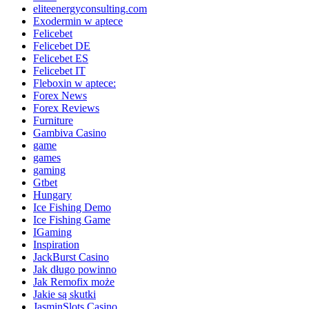
eliteenergyconsulting.com
Exodermin w aptece
Felicebet
Felicebet DE
Felicebet ES
Felicebet IT
Fleboxin w aptece:
Forex News
Forex Reviews
Furniture
Gambiva Casino
game
games
gaming
Gtbet
Hungary
Ice Fishing Demo
Ice Fishing Game
IGaming
Inspiration
JackBurst Casino
Jak długo powinno
Jak Remofix może
Jakie są skutki
JasminSlots Casino