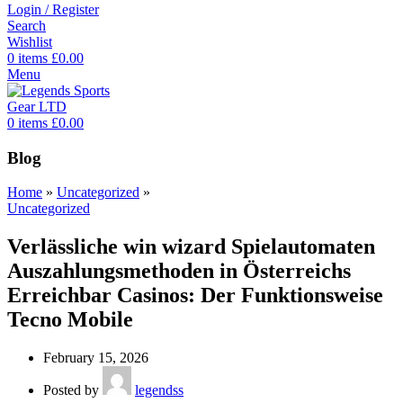
Login / Register
Search
Wishlist
0
items
£
0.00
Menu
0
items
£
0.00
Blog
Home
»
Uncategorized
»
Uncategorized
Verlässliche win wizard Spielautomaten
Auszahlungsmethoden in Österreichs
Erreichbar Casinos: Der Funktionsweise
Tecno Mobile
February 15, 2026
Posted by
legendss