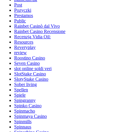
Post
Pozyczki
Prestamos
Public
Rainbet Casinò dal Vivo
Rainbet Casino Recensione
Recenzja Vidia Oil:
Resources
Reveryplay
review
Roostino Casino
Seven Casino
slot online soldi veri
SlotStake Casino
SlotyStake Casino
Sober living
Spellen
Spiele
Spingranny
Spinko Casino
Spinmacho
Spinmaya Casino
Spinmills
Spinnaus