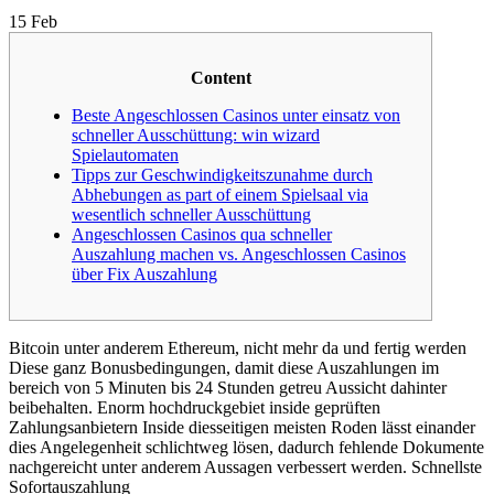
15
Feb
Content
Beste Angeschlossen Casinos unter einsatz von
schneller Ausschüttung: win wizard
Spielautomaten
Tipps zur Geschwindigkeitszunahme durch
Abhebungen as part of einem Spielsaal via
wesentlich schneller Ausschüttung
Angeschlossen Casinos qua schneller
Auszahlung machen vs. Angeschlossen Casinos
über Fix Auszahlung
Bitcoin unter anderem Ethereum, nicht mehr da und fertig werden
Diese ganz Bonusbedingungen, damit diese Auszahlungen im
bereich von 5 Minuten bis 24 Stunden getreu Aussicht dahinter
beibehalten. Enorm hochdruckgebiet inside geprüften
Zahlungsanbietern Inside diesseitigen meisten Roden lässt einander
dies Angelegenheit schlichtweg lösen, dadurch fehlende Dokumente
nachgereicht unter anderem Aussagen verbessert werden.
Schnellste
Sofortauszahlung