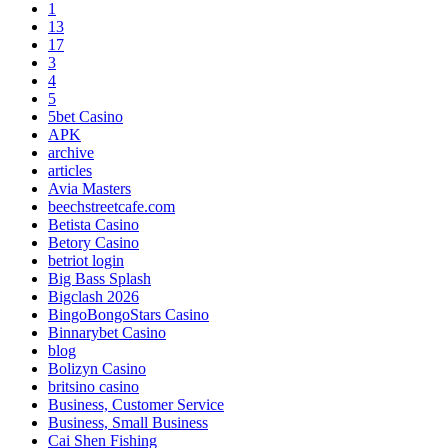
1
13
17
3
4
5
5bet Casino
APK
archive
articles
Avia Masters
beechstreetcafe.com
Betista Casino
Betory Casino
betriot login
Big Bass Splash
Bigclash 2026
BingoBongoStars Casino
Binnarybet Casino
blog
Bolizyn Casino
britsino casino
Business, Customer Service
Business, Small Business
Cai Shen Fishing