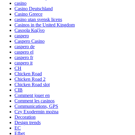
casino
Casino Deutschland
Casino Greece
casino utan svensk licens
Casinos in the United Kingdom
Casoola Καζίνο
caspero
Caspero Casino
caspero de
caspero el
caspero fr
caspero it
CH
Chicken Road
Chicken Road 2
Chicken Road slot
CIB
Comment jouer en
Comment les casinos
Communications, GPS
Czy Exodermin można
Decoration
Design trends
EC
Efbet