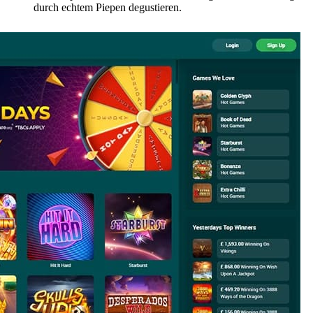
durch echtem Piepen degustieren.