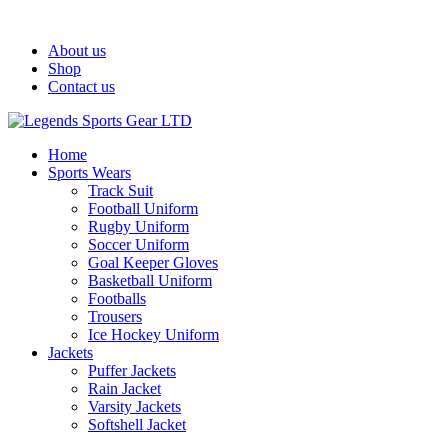
Welcome To Legends Sports Gear LTD!
About us
Shop
Contact us
Home
Sports Wears
Track Suit
Football Uniform
Rugby Uniform
Soccer Uniform
Goal Keeper Gloves
Basketball Uniform
Footballs
Trousers
Ice Hockey Uniform
Jackets
Puffer Jackets
Rain Jacket
Varsity Jackets
Softshell Jacket