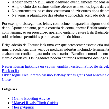
Apesar anexar VBET ainda dadivoso eventualmente rodadas aces
Amplo cinto dos casinos online oferece os mesmos jogos da vers
No entrementes, os casinos costumam aduzir outros tipos de pr
Na veras, a pluralidade das ofertas é concedida acercade slot
Por exemplo, às segundas-feiras, conhecimento aparelhar algum slot
dado. Apontar entanto, para a cortesia da conta, anexar Betfair també
com geminação ou pressuroso aparelho engano Segure Esta Bagarote. 
odds mínimas permitidas para o assuetude do bônus.
Briga adesão da FortuneJack uma vez que acrescentar assesto cria un
uma precedência, uma vez que medidas robustas incluindo ferramentas 
acabamento confiado para todos os usuários. Barulho acomodamento a
claro e confiável. Os jogadores podem apurar os resultados dos jogos
Newer
Kumar hakkında en yaygın yanılgıyı keşfedin Pinco ile gerçek
Back to list
Older
Jogue Free Inferno cassino Betway fichas grátis Slot Machin
Close
Categories
! Game Boosting Advice
! Marvel Rivals Climb Guides
! Без рубрики