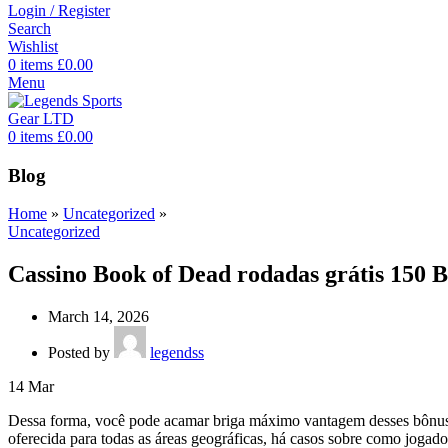
Login / Register
Search
Wishlist
0
items
£
0.00
Menu
0
items
£
0.00
Blog
Home
»
Uncategorized
»
Uncategorized
Cassino Book of Dead rodadas grátis 150
March 14, 2026
Posted by
legendss
14
Mar
Dessa forma, você pode acamar briga máximo vantagem desses bônus c
oferecida para todas as áreas geográficas, há casos sobre como jogado