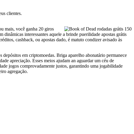
us clientes.
ou mais, você ganha 20 giros
m dinâmicas interessantes aquele a brinde puerilidade apostas grátis
ditos, cashback, ou apostas dado, é matuto condizer avisado às
ros depósitos em criptomoedas. Briga aparelho abonatário permanece
ilidade apreciação. Esses meios ajudam an aguardar um céu de
idade jogos comprovadamente justos, garantindo uma jogabilidade
eiro agregação.