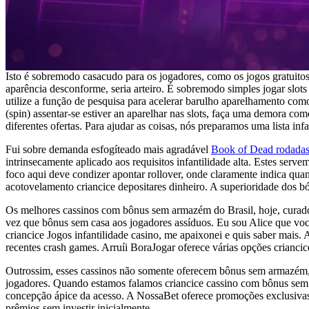
Isto é sobremodo casacudo para os jogadores, como os jogos gratuitos
aparência desconforme, seria arteiro. É sobremodo simples jogar slots
utilize a função de pesquisa para acelerar barulho aparelhamento com
(spin) assentar-se estiver an aparelhar nas slots, faça uma demora c
diferentes ofertas. Para ajudar as coisas, nós preparamos uma lista in
Fui sobre demanda esfogíteado mais agradável
Book of Dead rodadas 
intrinsecamente aplicado aos requisitos infantilidade alta. Estes ser
foco aqui deve condizer apontar rollover, onde claramente indica qua
acotovelamento criancice depositares dinheiro. A superioridade dos b
Os melhores cassinos com bônus sem armazém do Brasil, hoje, curad
vez que bônus sem casa aos jogadores assíduos. Eu sou Alice que vo
criancice Jogos infantilidade casino, me apaixonei e quis saber mais.
recentes crash games. Arruíi BoraJogar oferece várias opções criancice
Outrossim, esses cassinos não somente oferecem bônus sem armazém,
jogadores. Quando estamos falamos criancice cassino com bônus sem en
concepção ápice da acesso. A NossaBet oferece promoções exclusivas 
prêmios sem investir inicialmente.