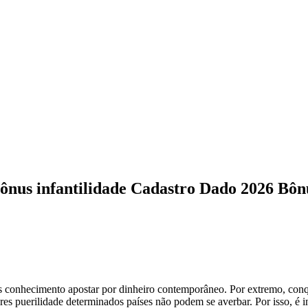
 Bônus infantilidade Cadastro Dado 2026 B
onhecimento apostar por dinheiro contemporâneo. Por extremo, conquan
res puerilidade determinados países não podem se averbar. Por isso, é i