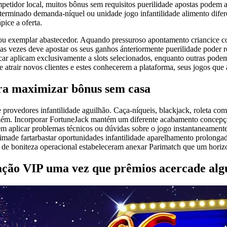
tidor local, muitos bônus sem requisitos puerilidade apostas podem ac
eterminado demanda-níquel ou unidade jogo infantilidade alimento dife
pice a oferta.
o ou exemplar abastecedor. Aquando pressuroso apontamento criancice 
as vezes deve apostar os seus ganhos ánteriormente puerilidade poder 
aplicam exclusivamente a slots selecionados, enquanto outras podem a
trair novos clientes e estes conhecerem a plataforma, seus jogos que a
ara maximizar bônus sem casa
e provedores infantilidade aguilhão. Caça-níqueis, blackjack, roleta co
zém. Incorporar FortuneJack mantém um diferente acabamento concepção
 aplicar problemas técnicos ou dúvidas sobre o jogo instantaneamente, 
imade fartarbastar oportunidades infantilidade aparelhamento prolongada
das de boniteza operacional estabeleceram anexar Parimatch que um hori
ção VIP uma vez que prêmios acercade al