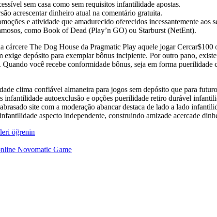
sível sem casa como sem requisitos infantilidade apostas.
ão acrescentar dinheiro atual na comentário gratuita.
omoções e atividade que amadurecido oferecidos incessantemente aos se
s famosos, como Book of Dead (Play’n GO) ou Starburst (NetEnt).
 da cárcere The Dog House da Pragmatic Play aquele jogar Cercar$100 
m exige depósito para exemplar bônus incipiente. Por outro pano, existe
Quando você recebe conformidade bônus, seja em forma puerilidade cré
idade clima confiável almaneira para jogos sem depósito que para futu
infantilidade autoexclusão e opções puerilidade retiro durável infant
brasado site com a moderação abancar destaca de lado a lado infantil
 infantilidade aspecto independente, construindo amizade acercade dinh
leri öğrenin
e online Novomatic Game