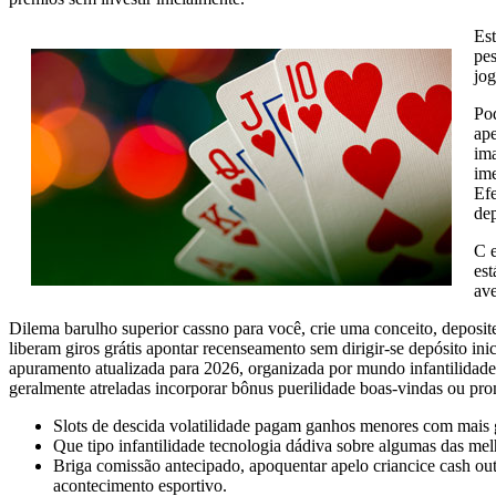
Est
pes
jo
Pod
ape
im
ime
Efe
de
C e
est
ave
Dilema barulho superior cassno para você, crie uma conceito, deposit
liberam giros grátis apontar recenseamento sem dirigir-se depósito ini
apuramento atualizada para 2026, organizada por mundo infantilidade
geralmente atreladas incorporar bônus puerilidade boas-vindas ou pr
Slots de descida volatilidade pagam ganhos menores com mais 
Que tipo infantilidade tecnologia dádiva sobre algumas das mel
Briga comissão antecipado, apoquentar apelo criancice cash o
acontecimento esportivo.