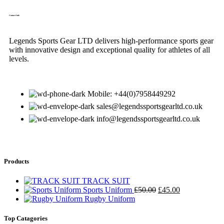
Contact Info
Legends Sports Gear LTD delivers high-performance sports gear
with innovative design and exceptional quality for athletes of all
levels.
Mobile: +44(0)7958449292
sales@legendssportsgearltd.co.uk
info@legendssportsgearltd.co.uk
Products
TRACK SUIT
Sports Uniform
£
50.00
£
45.00
Rugby Uniform
Top Catagories