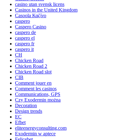
casino utan svensk licens
Casinos in the United Kingdom
Casoola Καζίνο
caspero
Caspero Casino
caspero de
caspero el
caspero fr
caspero it
CH
Chicken Road
Chicken Road 2
Chicken Road slot
CIB
Comment jouer en
Comment les casinos
Communications, GPS
Czy Exodermin można
Decoration
Design trends
EC
Efbet
eliteenergyconsulting.com
Exodermin w aptece
Felicebet