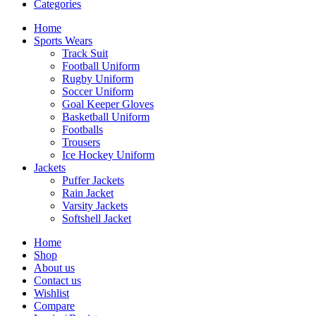
Categories
Home
Sports Wears
Track Suit
Football Uniform
Rugby Uniform
Soccer Uniform
Goal Keeper Gloves
Basketball Uniform
Footballs
Trousers
Ice Hockey Uniform
Jackets
Puffer Jackets
Rain Jacket
Varsity Jackets
Softshell Jacket
Home
Shop
About us
Contact us
Wishlist
Compare