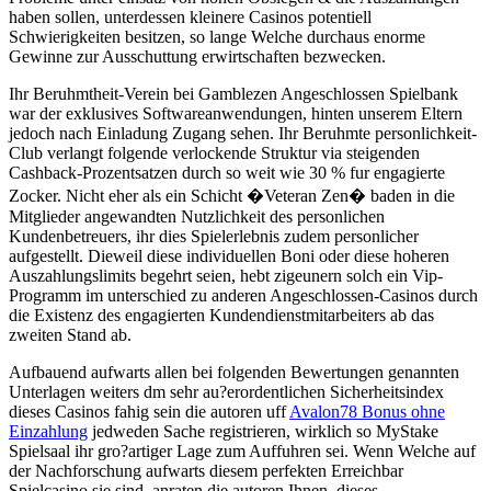
haben sollen, unterdessen kleinere Casinos potentiell
Schwierigkeiten besitzen, so lange Welche durchaus enorme
Gewinne zur Ausschuttung erwirtschaften bezwecken.
Ihr Beruhmtheit-Verein bei Gamblezen Angeschlossen Spielbank
war der exklusives Softwareanwendungen, hinten unserem Eltern
jedoch nach Einladung Zugang sehen. Ihr Beruhmte personlichkeit-
Club verlangt folgende verlockende Struktur via steigenden
Cashback-Prozentsatzen durch so weit wie 30 % fur engagierte
Zocker. Nicht eher als ein Schicht �Veteran Zen� baden in die
Mitglieder angewandten Nutzlichkeit des personlichen
Kundenbetreuers, ihr dies Spielerlebnis zudem personlicher
aufgestellt. Dieweil diese individuellen Boni oder diese hoheren
Auszahlungslimits begehrt seien, hebt zigeunern solch ein Vip-
Programm im unterschied zu anderen Angeschlossen-Casinos durch
die Existenz des engagierten Kundendienstmitarbeiters ab das
zweiten Stand ab.
Aufbauend aufwarts allen bei folgenden Bewertungen genannten
Unterlagen weiters dm sehr au?erordentlichen Sicherheitsindex
dieses Casinos fahig sein die autoren uff
Avalon78 Bonus ohne
Einzahlung
jedweden Sache registrieren, wirklich so MyStake
Spielsaal ihr gro?artiger Lage zum Auffuhren sei. Wenn Welche auf
der Nachforschung aufwarts diesem perfekten Erreichbar
Spielcasino sie sind, anraten die autoren Ihnen, dieses