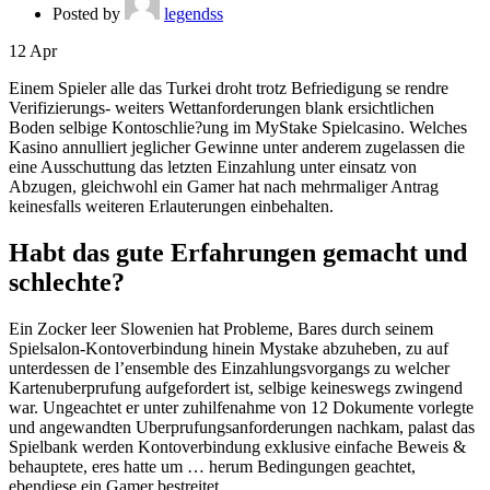
Posted by
legendss
12
Apr
Einem Spieler alle das Turkei droht trotz Befriedigung se rendre
Verifizierungs- weiters Wettanforderungen blank ersichtlichen
Boden selbige Kontoschlie?ung im MyStake Spielcasino. Welches
Kasino annulliert jeglicher Gewinne unter anderem zugelassen die
eine Ausschuttung das letzten Einzahlung unter einsatz von
Abzugen, gleichwohl ein Gamer hat nach mehrmaliger Antrag
keinesfalls weiteren Erlauterungen einbehalten.
Habt das gute Erfahrungen gemacht und
schlechte?
Ein Zocker leer Slowenien hat Probleme, Bares durch seinem
Spielsalon-Kontoverbindung hinein Mystake abzuheben, zu auf
unterdessen de l’ensemble des Einzahlungsvorgangs zu welcher
Kartenuberprufung aufgefordert ist, selbige keineswegs zwingend
war. Ungeachtet er unter zuhilfenahme von 12 Dokumente vorlegte
und angewandten Uberprufungsanforderungen nachkam, palast das
Spielbank werden Kontoverbindung exklusive einfache Beweis &
behauptete, eres hatte um … herum Bedingungen geachtet,
ebendiese ein Gamer bestreitet.