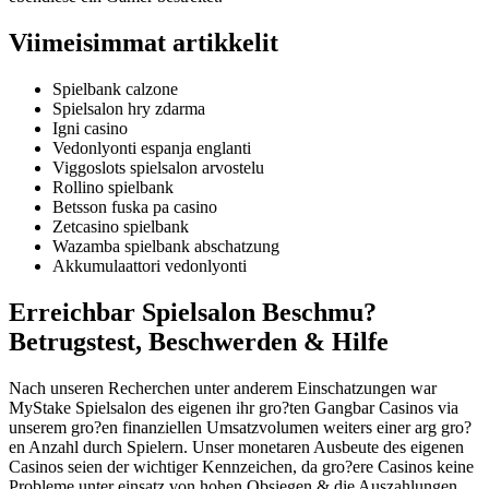
Viimeisimmat artikkelit
Spielbank calzone
Spielsalon hry zdarma
Igni casino
Vedonlyonti espanja englanti
Viggoslots spielsalon arvostelu
Rollino spielbank
Betsson fuska pa casino
Zetcasino spielbank
Wazamba spielbank abschatzung
Akkumulaattori vedonlyonti
Erreichbar Spielsalon Beschmu?
Betrugstest, Beschwerden & Hilfe
Nach unseren Recherchen unter anderem Einschatzungen war
MyStake Spielsalon des eigenen ihr gro?ten Gangbar Casinos via
unserem gro?en finanziellen Umsatzvolumen weiters einer arg gro?
en Anzahl durch Spielern. Unser monetaren Ausbeute des eigenen
Casinos seien der wichtiger Kennzeichen, da gro?ere Casinos keine
Probleme unter einsatz von hohen Obsiegen & die Auszahlungen