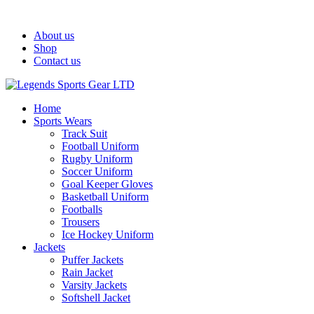
Welcome To Legends Sports Gear LTD!
About us
Shop
Contact us
Home
Sports Wears
Track Suit
Football Uniform
Rugby Uniform
Soccer Uniform
Goal Keeper Gloves
Basketball Uniform
Footballs
Trousers
Ice Hockey Uniform
Jackets
Puffer Jackets
Rain Jacket
Varsity Jackets
Softshell Jacket