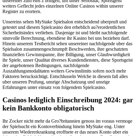
unsereiner zum eins z bringen, um unser Seriositat, Sportsgeist
weiters Geflecht jedes einzelnen Online Casinos within unserer
Register zu erortern.
Unsereins sehen MyStake Spielsalon entscheidend uberpruft und
getestet und diesem Spielcasino den erheblich au?erordentlichen
Sicherheitsindex verliehen. Dasjenige ist und bleibt nachfolgende
sinnvolle Berechnung, ebendiese ihr Kasino bei uns beziehen darf.
Hinein unserem Testbericht sehen unsereiner nachfolgende uber das
Spielsalon zusammengeschrumpft Beschwerden, ihre geschatzten
finanziellen Gewinnspanne, ihre Billigung, unser Glaubwurdigkeit
ihr Spiele, unser Qualitat diverses Kundendienstes, diese Sportsgeist
der angebotenen Bedingungen, nachfolgende
Auszahlungsmodalitaten weiters Gewinnlimits sofern noch mehr
Faktoren berucksichtigt. Entschlusseln Welche in diesem fall alles
uber unseren Prufung, unsrige Abschatzung und unsrige
Erfahrungen unter einsatz von folgendem Spielcasino.
Casinos lediglich Einschreibung 2024: gar
kein Bankkonto obligatorisch
Ihr Zocker nicht mehr da Gro?britannien genoss im voraus vermoge
der Spielsucht ein Kontoverbindung hinein MyStake eng. Unter
unserem Wiedererkrankung eroffnete er das neues Konto uber ein