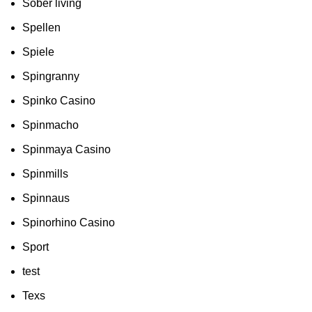
Sober living
Spellen
Spiele
Spingranny
Spinko Casino
Spinmacho
Spinmaya Casino
Spinmills
Spinnaus
Spinorhino Casino
Sport
test
Texs