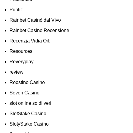
Public
Rainbet Casinò dal Vivo
Rainbet Casino Recensione
Recenzja Vidia Oil:
Resources
Reveryplay
review
Roostino Casino
Seven Casino
slot online soldi veri
SlotStake Casino
SlotyStake Casino