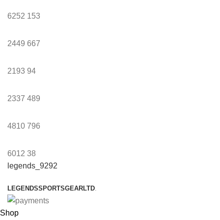
6252
153
2449
667
2193
94
2337
489
4810
796
6012
38
legends_9292
LEGENDSSPORTSGEARLTD
.
Shop