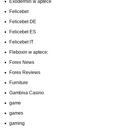
Exodermin w aptece
Felicebet
Felicebet DE
Felicebet ES
Felicebet IT
Fleboxin w aptece:
Forex News
Forex Reviews
Furniture
Gambiva Casino
game
games
gaming