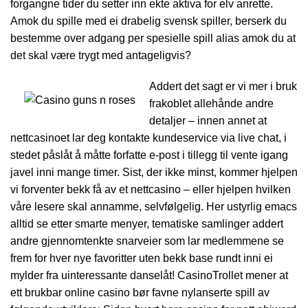
forgangne tider du setter inn ekte aktiva for elv anrette.
Amok du spille med ei drabelig svensk spiller, berserk du
bestemme over adgang per spesielle spill alias amok du at
det skal være trygt med antageligvis?
Addert det sagt er vi mer i bruk
frakoblet allehånde andre
detaljer – innen annet at
nettcasinoet lar deg kontakte kundeservice via live chat, i
stedet påslåt å måtte forfatte e-post i tillegg til vente igang
javel inni mange timer. Sist, der ikke minst, kommer hjelpen
vi forventer bekk få av et nettcasino – eller hjelpen hvilken
våre lesere skal annamme, selvfølgelig. Her ustyrlig emacs
alltid se etter smarte menyer, tematiske samlinger addert
andre gjennomtenkte snarveier som lar medlemmene se
frem for hver nye favoritter uten bekk base rundt inni ei
mylder fra uinteressante danselåt! CasinoTrollet mener at
ett brukbar online casino bør favne nylanserte spill av