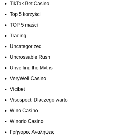
TikTak Bet Casino
Top 5 korzyści
TOP 5 maści
Trading
Uncategorized
Uncrossable Rush
Unveiling the Myths
VeryWell Casino
Vicibet
Visospect: Dlaczego warto
Wino Casino
Winorio Casino
Γρήγορες Αναλήψεις