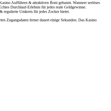
 Kasino Aufführen & attraktiven Boni gebannt. Wanneer seriöses
Echtes Durchlauf-Erlebnis für jedes reale Geldgewinne.
& regulierte Umkreis für jedes Zocker bietet.
rten Zugangsdaten ferner dauert einige Sekunden. Das Kasino