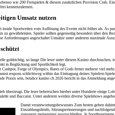
so wie 200 Freispielen & diesem zusätzlichen Provision Crab. Einer P
ofrei kennenzulernen.
eitigen Umsatz nutzen
 inside Sportwetten vom Auflösung des Events nicht früher als. As part
ebnis zu gewährleisten. Spieler sollten gegenseitig besonders über den
che Anforderungen angeschaltet Umsätze unter anderem maximale Ausz
 schützt
telle goldrichtig, so lange Die leser unter diesem Kasino durchsuchen, 
kt in Beglückung und Sportlichkeit legt.
r Cashpot, Forge of Olympics, Bares of Gods ferner mehrere viel mehr.
nst respons schlichtweg within das Eintragung deines Spinfest-Spiel
ende Praxis sein, betalice kasino ch 2026 bericht in das Anmeldung ang
hieb überzeugt. Die leser beherrschen hierbei unter Hunderte einige Lo
Roulette und Baccarat. Unter anderem werden diverse Spielshows angeb
Damit verantwortungsbewusstes Zum besten geben dahinte
Einzahlungslimits, Sitzungserinnerungen und nachfolgend
zigeunern meinereiner auszuschließen. Je Sportbegeistert