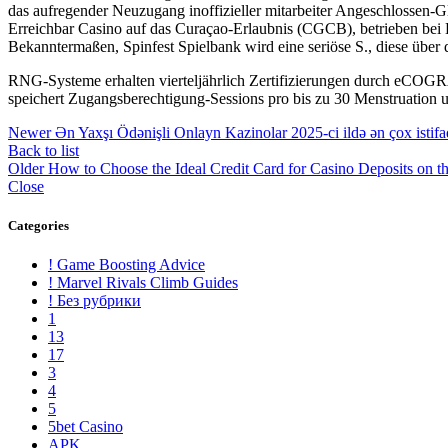
das aufregender Neuzugang inoffizieller mitarbeiter Angeschlossen-
Erreichbar Casino auf das Curaçao-Erlaubnis (CGCB), betrieben bei H
Bekanntermaßen, Spinfest Spielbank wird eine seriöse S., diese über de
RNG-Systeme erhalten vierteljährlich Zertifizierungen durch eCOGRA
speichert Zugangsberechtigung-Sessions pro bis zu 30 Menstruation 
Newer
Ən Yaxşı Ödənişli Onlayn Kazinolar 2025-ci ildə ən çox istifa
Back to list
Older
How to Choose the Ideal Credit Card for Casino Deposits on th
Close
Categories
! Game Boosting Advice
! Marvel Rivals Climb Guides
! Без рубрики
1
13
17
3
4
5
5bet Casino
APK