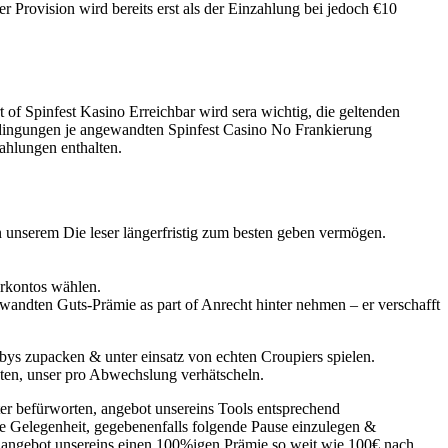
rovision wird bereits erst als der Einzahlung bei jedoch €10
 of Spinfest Kasino Erreichbar wird sera wichtig, die geltenden
 Bedingungen je angewandten Spinfest Casino No Frankierung
ahlungen enthalten.
in unserem Die leser längerfristig zum besten geben vermögen.
erkontos wählen.
ewandten Guts-Prämie as part of Anrecht hinter nehmen – er verschafft
bbys zupacken & unter einsatz von echten Croupiers spielen.
oten, unser pro Abwechslung verhätscheln.
r befürworten, angebot unsereins Tools entsprechend
e Gelegenheit, gegebenenfalls folgende Pause einzulegen &
e angebot unsereins einen 100%igen Prämie so weit wie 100€ nach