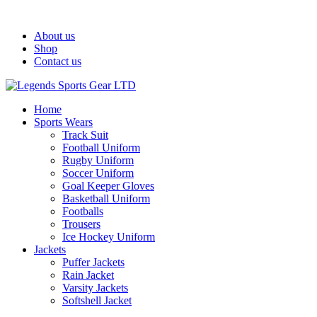
Welcome To Legends Sports Gear LTD!
About us
Shop
Contact us
Home
Sports Wears
Track Suit
Football Uniform
Rugby Uniform
Soccer Uniform
Goal Keeper Gloves
Basketball Uniform
Footballs
Trousers
Ice Hockey Uniform
Jackets
Puffer Jackets
Rain Jacket
Varsity Jackets
Softshell Jacket