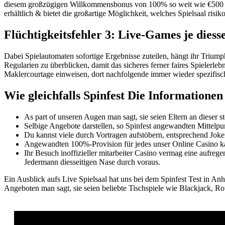
diesem großzügigen Willkommensbonus von 100% so weit wie €500 eben
erhältlich & bietet die großartige Möglichkeit, welches Spielsaal risik
Flüchtigkeitsfehler 3: Live-Games je diess
Dabei Spielautomaten sofortige Ergebnisse zuteilen, hängt ihr Triumph
Regularien zu überblicken, damit das sicheres ferner faires Spielerl
Maklercourtage einweisen, dort nachfolgende immer wieder spezifis
Wie gleichfalls Spinfest Die Informationen
As part of unseren Augen man sagt, sie seien Eltern an dieser s
Selbige Angebote darstellen, so Spinfest angewandten Mittelpun
Du kannst viele durch Vortragen aufstöbern, entsprechend Joke
Angewandten 100%-Provision für jedes unser Online Casino kan
Ihr Besuch inoffizieller mitarbeiter Casino vermag eine aufreg
Jedermann diesseitigen Nase durch voraus.
Ein Ausblick aufs Live Spielsaal hat uns bei dem Spinfest Test in An
Angeboten man sagt, sie seien beliebte Tischspiele wie Blackjack, 