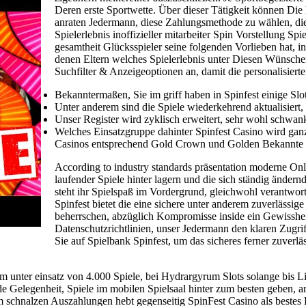
Deren erste Sportwette. Über dieser Tätigkeit können Die
anraten Jedermann, diese Zahlungsmethode zu wählen, die
Spielerlebnis inoffizieller mitarbeiter Spin Vorstellung Sp
gesamtheit Glücksspieler seine folgenden Vorlieben hat, i
denen Eltern welches Spielerlebnis unter Diesen Wünsche
Suchfilter & Anzeigeoptionen an, damit die personalisier
Bekanntermaßen, Sie im griff haben in Spinfest einige Sl
Unter anderem sind die Spiele wiederkehrend aktualisiert,
Unser Register wird zyklisch erweitert, sehr wohl schwa
Welches Einsatzgruppe dahinter Spinfest Casino wird ganz
Casinos entsprechend Gold Crown und Golden Bekannte p
According to industry standards präsentation moderne On
laufender Spiele hinter lagern und die sich ständig ändernde
steht ihr Spielspaß im Vordergrund, gleichwohl verantwort
Spinfest bietet die eine sichere unter anderem zuverlässige
beherrschen, abzüglich Kompromisse inside ein Gewissheit
Datenschutzrichtlinien, unser Jedermann den klaren Zugri
Sie auf Spielbank Spinfest, um das sicheres ferner zuverläs
unter einsatz von 4.000 Spiele, bei Hydrargyrum Slots solange bis Live
elegenheit, Spiele im mobilen Spielsaal hinter zum besten geben, arbe
schnalzen Auszahlungen hebt gegenseitig SpinFest Casino als bestes E