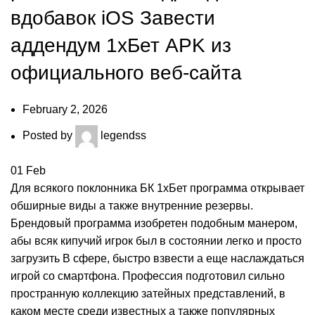
вдобавок iOS Завести
аддендум 1хБет APK из
официального веб-сайта
February 2, 2026
Posted by
legendss
01
Feb
Для всякого поклонника БК 1хБет программа открывает
обширные виды а также внутренние резервы.
Брендовый программа изобретен подобным манером,
абы всяк кипучий игрок был в состоянии легко и просто
загрузить В сфере, быстро взвести а еще наслаждаться
игрой со смартфона. Профессия подготовил сильно
пространную коллекцию затейных представлений, в
каком месте среди известных а также популярных