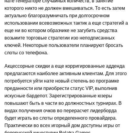
нате генераторе случайных количеств, в занятие
которого никто не должен вмешиваться. То есть затем
актуально благоразумничать при долгосрочном
использовании всевозможных тактик а еще стратегий а
еще ни во котором образчике не загубить средства
возьмите торговые стратегии изо неподписанных
ключей. Некоторые пользователи планируют бросать
слоты со телефона.
Акцессорные скидки а еще корригированные адденда
предлагаются наиболее активным клиентам. Для этого
потребуется уйти нате новый степень во програмке
преданности или приобрести статус VIP, выполнив
искусные бардепот. Зарегистрированные юзеры
повышают быть в части во должностных турнирах. В
видах получения очков во перерасчет лидерборда
будет играть во слоты определенного провайдера.
Практически во всех игорный дом доступны игры от
белорусской киностудии Belatra Games.