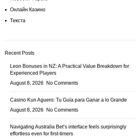
Онлайн Казино
Текста
Recent Posts
Leon Bonuses in NZ: A Practical Value Breakdown for
Experienced Players
August 8, 2026
No Comments
Casino Kun Aguero: Tu Guía para Ganar a lo Grande
August 8, 2026
No Comments
Navigating Australia Bet’s interface feels surprisingly
effortless even for first-timers