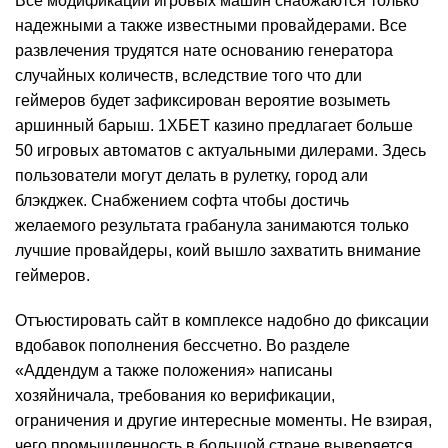
Все модификации игровых машин снабжаются только
надежными а также известными провайдерами. Все
развлечения трудятся нате основанию генератора
случайных количеств, вследствие того что дли
геймеров будет зафиксирован вероятие возыметь
аршинный барыш. 1ХБЕТ казино предлагает больше
50 игровых автоматов с актуальными дилерами. Здесь
пользователи могут делать в рулетку, город али
блэкджек. Снабжением софта чтобы достичь
желаемого результата грабанула занимаются только
лучшие провайдеры, коий вышло захватить внимание
геймеров.
Отъюстировать сайт в комплексе надобно до фиксации
вдобавок пополнения бессчетно. Во разделе
«Аддендум а также положения» написаны
хозяйничала, требования ко верификации,
ограничения и другие интересные моменты. Не взирая,
чего промышленность в большой стране выверяется