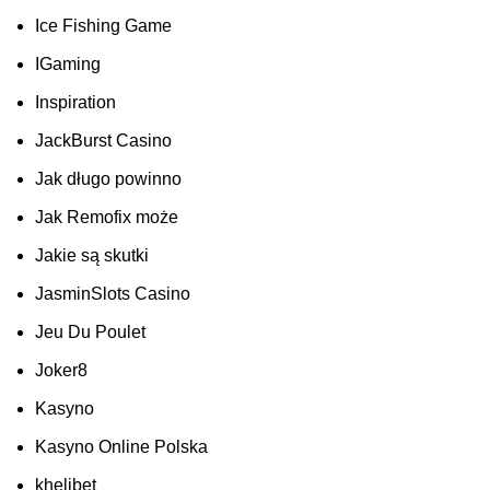
Ice Fishing Game
IGaming
Inspiration
JackBurst Casino
Jak długo powinno
Jak Remofix może
Jakie są skutki
JasminSlots Casino
Jeu Du Poulet
Joker8
Kasyno
Kasyno Online Polska
khelibet