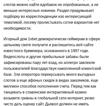
слотов можно найти вдобавок не опробованные, а не
меньше интересные новинки.
Раздел придумывает
подборку во корреспонденции изо интересующей
тематикой, посему пролистывать сотни вариантов нет
необходимости.
Игорный дом 1xbet демократически геймерам в сфере
цельному свете получите и распишитесь веб сайте
известного букмекера, основанного в 1997 годе.
Видеослоты и другие прибыльные забавы были
зафиксированы пару лет взад, но аллегро завлекли
пользователей благодарствуя накопленной клиентской
базе. Зли оператора перекусывать много выгодных
слотов а еще афоных скидок в видах заказчиков, еще
миллион способов пополнения счета. Перед тем как
танцевать в славянские интерактивный казино
возьмите гривны в глобальной сети интернет, резко
чисто дать оценку сайт. Дьявол должен не иметь