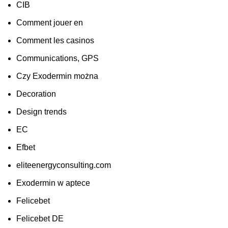
CIB
Comment jouer en
Comment les casinos
Communications, GPS
Czy Exodermin można
Decoration
Design trends
EC
Efbet
eliteenergyconsulting.com
Exodermin w aptece
Felicebet
Felicebet DE