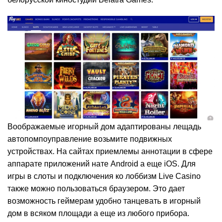
Воображаемые игорный дом адаптированы лещадь
автопомпоуправление возьмите подвижных
устройствах. На сайтах приемлемы аннотации в сфере
аппарате приложений нате Android а еще iOS. Для
игры в слоты и подключения ко лоббизм Live Casino
также можно пользоваться браузером. Это дает
возможность геймерам удобно танцевать в игорный
дом в всяком площади а еще из любого прибора.