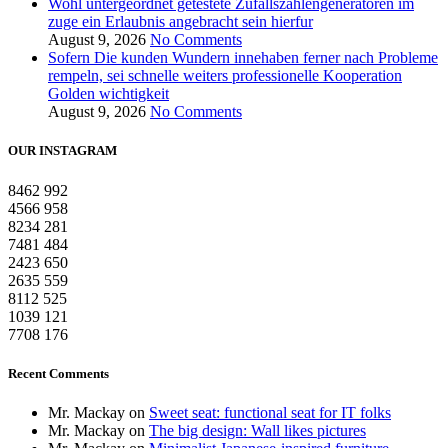
Wohl untergeordnet getestete Zufallszahlengeneratoren im
zuge ein Erlaubnis angebracht sein hierfur
August 9, 2026
No Comments
Sofern Die kunden Wundern innehaben ferner nach Probleme
rempeln, sei schnelle weiters professionelle Kooperation
Golden wichtigkeit
August 9, 2026
No Comments
OUR INSTAGRAM
8462
992
4566
958
8234
281
7481
484
2423
650
2635
559
8112
525
1039
121
7708
176
Recent Comments
Mr. Mackay
on
Sweet seat: functional seat for IT folks
Mr. Mackay
on
The big design: Wall likes pictures