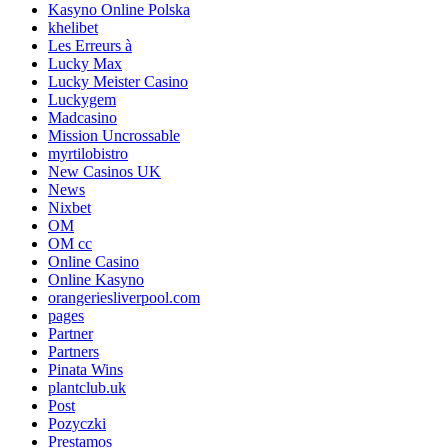
Kasyno Online Polska
khelibet
Les Erreurs à
Lucky Max
Lucky Meister Casino
Luckygem
Madcasino
Mission Uncrossable
myrtilobistro
New Casinos UK
News
Nixbet
OM
OM cc
Online Casino
Online Kasyno
orangeriesliverpool.com
pages
Partner
Partners
Pinata Wins
plantclub.uk
Post
Pozyczki
Prestamos