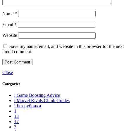
Name
*
Email
*
Website
Save my name, email, and website in this browser for the next
time I comment.
Close
Categories
! Game Boosting Advice
! Marvel Rivals Climb Guides
! Без рубрики
1
13
17
3