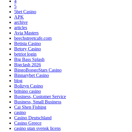
4
5
5bet Casino
APK
archive
articles
Avia Masters
beechstreetcafe.com
Betista Casino
Betory Casino
betriot login
Big Bass Splash
Bigclash 2026
BingoBongoStars Casino
Binnarybet Casino
blog
Bolizyn Casino
britsino casino
Business, Customer Service
Business, Small Business
Cai Shen Fishing
casino
Casino Deutschland
Casino Greece
casino utan svensk licens