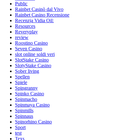
Public
Rainbet Casinò dal Vivo
Rainbet Casino Recensione
Recenzja Vidia Oil:
Resources
Reveryplay
review
Roostino Casino
Seven Casino
slot online soldi veri
SlotStake Casino
SlotyStake Casino
Sober living
Spellen
Spiele
Spingranny
Spinko Casino
Spinmacho
Spinmaya Casino
Spinmills
Spinnaus
Spinorhino Casino
Sport
test
Texs