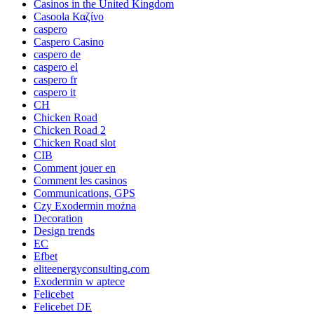
Casinos in the United Kingdom
Casoola Καζίνο
caspero
Caspero Casino
caspero de
caspero el
caspero fr
caspero it
CH
Chicken Road
Chicken Road 2
Chicken Road slot
CIB
Comment jouer en
Comment les casinos
Communications, GPS
Czy Exodermin można
Decoration
Design trends
EC
Efbet
eliteenergyconsulting.com
Exodermin w aptece
Felicebet
Felicebet DE