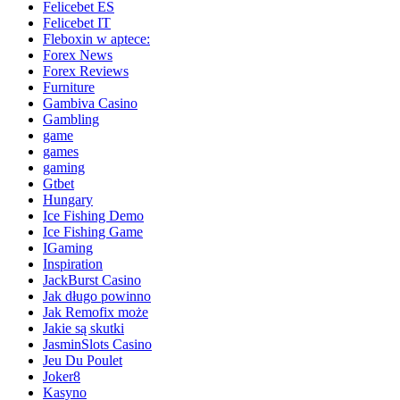
Felicebet ES
Felicebet IT
Fleboxin w aptece:
Forex News
Forex Reviews
Furniture
Gambiva Casino
Gambling
game
games
gaming
Gtbet
Hungary
Ice Fishing Demo
Ice Fishing Game
IGaming
Inspiration
JackBurst Casino
Jak długo powinno
Jak Remofix może
Jakie są skutki
JasminSlots Casino
Jeu Du Poulet
Joker8
Kasyno