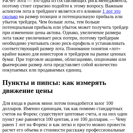
Расчет лота — это одна из составляющих риск-менеджмента,
поэтому стоит серьезно подойти к этому вопросу. Важным
аспектом лота в трейдинге является его влияние
1 лот это
сколько
на размер позиции и потенциальную прибыль или
убыток трейдера. Чем больше лоты, тем больше
потенциальная прибыль или убыток может получить трейдер
при изменении цены актива. Однако, увеличение размера
лота также увеличивает риск потери, поэтому трейдерам
необходимо учитывать свою риск-профиль и устанавливать
соответствующий размер лота. Понимание понятия «лот»
крайне важно для инвесторов и трейдеров на рынке ценных
бумаг. При торговле акциями, облигациями, опционами или
фьючерсами размер лота представляет собой количество
покупаемых или продаваемых единиц.
Пункты и пипсы: как измерять
движение цены
Для входа в рынок мини лотом понадобится залог 100
долларов. Именно единицам, так как помимо стандартных
счетов на Форекс существуют центовые счета, и на них один
пункт уже равняется 100 центам, а не 100 долларам. — Чему
равен 1 лот на Форекс и как легко и просто можно провести
расчет его объема и стоимости расскажу профессиональные