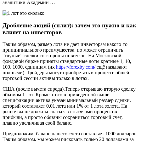
аналитики Академии …
Дробление акций (сплит): зачем это нужно и как
влияет на инвесторов
Таким образом, размер лота не дает инвесторам какого-то
принципиального преимущества, но может ограничить
“глупые” сделки со стороны новичков. На Московской
фондовой бирже приняты стандартные лоты кратные 1, 10,
100, 1000, единицам (их
https://forexby.com/
ещё называют
полными). Трейдеры могут приобретать в процессе общей
торговой сессии активы только в лотах.
США (после вычета спреда).Теперь открываю вторую сделку
объемом 1 лот. Кроме этого в приведенной выше
спецификации актива указан минимальный размер сделки,
который составляет 0,01 лота или 1% от 1 лота золота. На
рынке вы не должны гнаться за тысячами процентов
прибыли, а просто обязаны сохраниться торговый счет,
плавно увеличивая свой баланс.
Предположим, баланс нашего счета составляет 1000 долларов.
Таким образом, мы можем рисковать только 20 долларами за