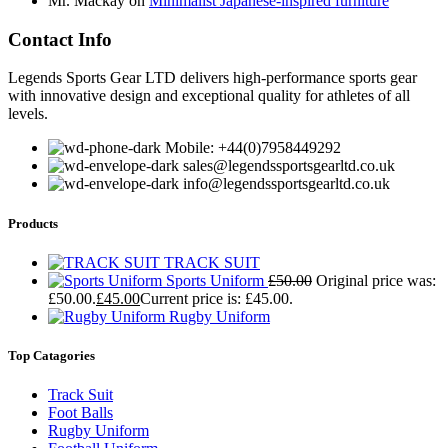
Mr. Mackay
on
Minimalist Japanese-inspired furniture
Contact Info
Legends Sports Gear LTD delivers high-performance sports gear
with innovative design and exceptional quality for athletes of all
levels.
Mobile: +44(0)7958449292
sales@legendssportsgearltd.co.uk
info@legendssportsgearltd.co.uk
Products
TRACK SUIT
Sports Uniform
£
50.00
Original price was:
£50.00.
£
45.00
Current price is: £45.00.
Rugby Uniform
Top Catagories
Track Suit
Foot Balls
Rugby Uniform