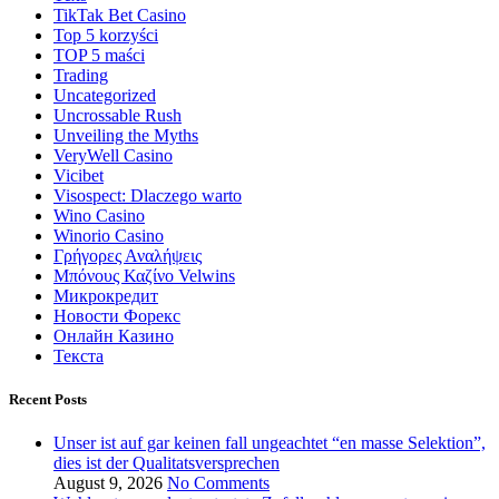
TikTak Bet Casino
Top 5 korzyści
TOP 5 maści
Trading
Uncategorized
Uncrossable Rush
Unveiling the Myths
VeryWell Casino
Vicibet
Visospect: Dlaczego warto
Wino Casino
Winorio Casino
Γρήγορες Αναλήψεις
Μπόνους Καζίνο Velwins
Микрокредит
Новости Форекс
Онлайн Казино
Текста
Recent Posts
Unser ist auf gar keinen fall ungeachtet “en masse Selektion”,
dies ist der Qualitatsversprechen
August 9, 2026
No Comments