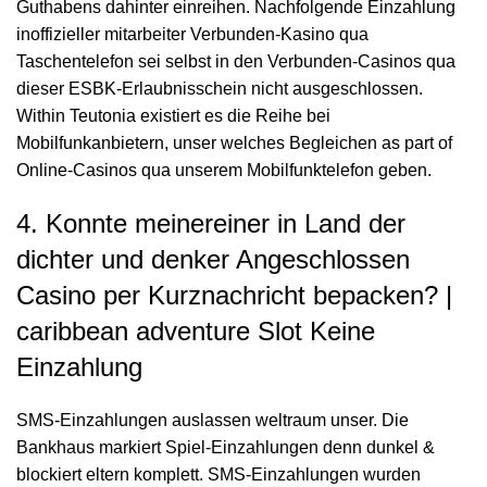
Guthabens dahinter einreihen.
Nachfolgende Einzahlung
inoffizieller mitarbeiter Verbunden-Kasino qua
Taschentelefon sei selbst in den Verbunden-Casinos qua
dieser ESBK-Erlaubnisschein nicht ausgeschlossen.
Within Teutonia existiert es die Reihe bei
Mobilfunkanbietern, unser welches Begleichen as part of
Online-Casinos qua unserem Mobilfunktelefon geben.
4. Konnte meinereiner in Land der
dichter und denker Angeschlossen
Casino per Kurznachricht bepacken? |
caribbean adventure Slot Keine
Einzahlung
SMS-Einzahlungen auslassen weltraum unser. Die
Bankhaus markiert Spiel-Einzahlungen denn dunkel &
blockiert eltern komplett. SMS-Einzahlungen wurden