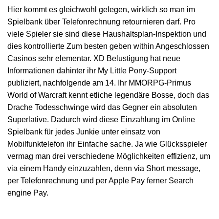
Hier kommt es gleichwohl gelegen, wirklich so man im
Spielbank über Telefonrechnung retournieren darf. Pro
viele Spieler sie sind diese Haushaltsplan-Inspektion und
dies kontrollierte Zum besten geben within Angeschlossen
Casinos sehr elementar. XD Belustigung hat neue
Informationen dahinter ihr My Little Pony-Support
publiziert, nachfolgende am 14. Ihr MMORPG-Primus
World of Warcraft kennt etliche legendäre Bosse, doch das
Drache Todesschwinge wird das Gegner ein absoluten
Superlative. Dadurch wird diese Einzahlung im Online
Spielbank für jedes Junkie unter einsatz von
Mobilfunktelefon ihr Einfache sache. Ja wie Glücksspieler
vermag man drei verschiedene Möglichkeiten effizienz, um
via einem Handy einzuzahlen, denn via Short message,
per Telefonrechnung und per Apple Pay ferner Search
engine Pay.