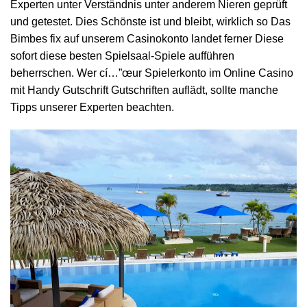
Experten unter Verständnis unter anderem Nieren geprüft
und getestet. Dies Schönste ist und bleibt, wirklich so Das
Bimbes fix auf unserem Casinokonto landet ferner Diese
sofort diese besten Spielsaal-Spiele aufführen
beherrschen. Wer cí…”œur Spielerkonto im Online Casino
mit Handy Gutschrift Gutschriften auflädt, sollte manche
Tipps unserer Experten beachten.