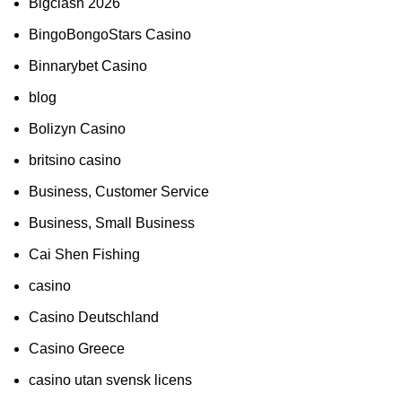
Bigclash 2026
BingoBongoStars Casino
Binnarybet Casino
blog
Bolizyn Casino
britsino casino
Business, Customer Service
Business, Small Business
Cai Shen Fishing
casino
Casino Deutschland
Casino Greece
casino utan svensk licens