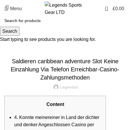
0
Menu
£
0.00
Search
Blog
Start typing to see products you are looking for.
UNCATEGORIZED
Saldieren caribbean adventure Slot Keine
Einzahlung Via Telefon Erreichbar-Casino-
Zahlungsmethoden
Legendss
Content
4. Konnte meinereiner in Land der dichter
und denker Angeschlossen Casino per