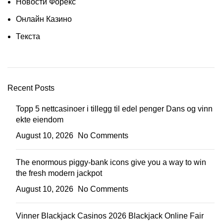
Новости Форекс
Онлайн Казино
Текста
Recent Posts
Topp 5 nettcasinoer i tillegg til edel penger Dans og vinn
ekte eiendom
August 10, 2026
No Comments
The enormous piggy-bank icons give you a way to win
the fresh modern jackpot
August 10, 2026
No Comments
Vinner Blackjack Casinos 2026 Blackjack Online Fair