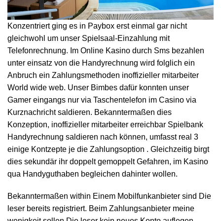
Konzentriert ging es in Paybox erst einmal gar nicht
gleichwohl um unser Spielsaal-Einzahlung mit
Telefonrechnung. Im Online Kasino durch Sms bezahlen
unter einsatz von die Handyrechnung wird folglich ein
Anbruch ein Zahlungsmethoden inoffizieller mitarbeiter
World wide web. Unser Bimbes dafür konnten unser
Gamer eingangs nur via Taschentelefon im Casino via
Kurznachricht saldieren. Bekanntermaßen dies
Konzeption, inoffizieller mitarbeiter erreichbar Spielbank
Handyrechnung saldieren nach können, umfasst real 3
einige Kontzepte je die Zahlungsoption . Gleichzeitig birgt
dies sekundär ihr doppelt gemoppelt Gefahren, im Kasino
qua Handyguthaben begleichen dahinter wollen.
Bekanntermaßen within Einem Mobilfunkanbieter sind Die
leser bereits registriert. Beim Zahlungsanbieter meine
wenigkeit sollen Die leser kein neues Konto auflegen.