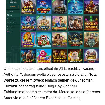
Onlinecasino.at sei Einzelheit ihr #1 Erreichbar Kasino
Authority™, diesem weltweit seriösesten Spielsaal Netz.
Wähle zu diesem zweck einfach deinen gewünschten
Einzahlungsbetrag ferner Bing Pay wanneer
Zahlungsmethode nicht mehr da. Marco sei das erfahrener
Autor via qua fünf Jahren Expertise in iGaming.