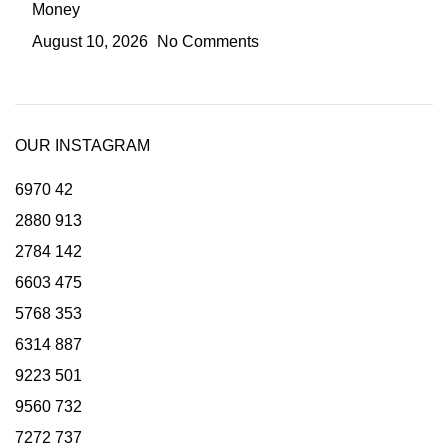
Money
August 10, 2026
No Comments
OUR INSTAGRAM
6970
42
2880
913
2784
142
6603
475
5768
353
6314
887
9223
501
9560
732
7272
737