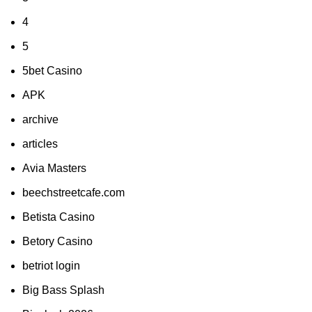
4
5
5bet Casino
APK
archive
articles
Avia Masters
beechstreetcafe.com
Betista Casino
Betory Casino
betriot login
Big Bass Splash