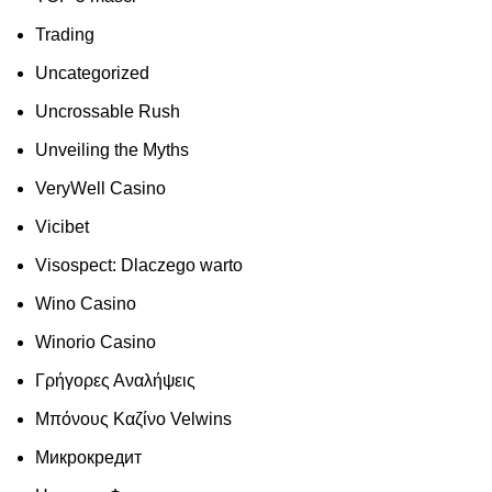
Trading
Uncategorized
Uncrossable Rush
Unveiling the Myths
VeryWell Casino
Vicibet
Visospect: Dlaczego warto
Wino Casino
Winorio Casino
Γρήγορες Αναλήψεις
Μπόνους Καζίνο Velwins
Микрокредит