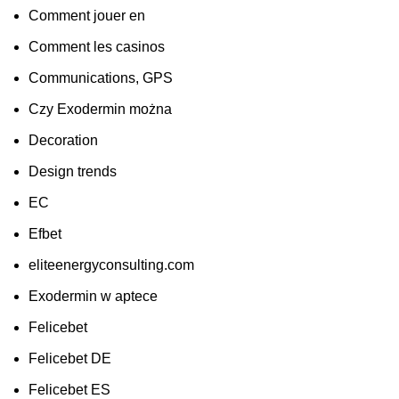
Comment jouer en
Comment les casinos
Communications, GPS
Czy Exodermin można
Decoration
Design trends
EC
Efbet
eliteenergyconsulting.com
Exodermin w aptece
Felicebet
Felicebet DE
Felicebet ES