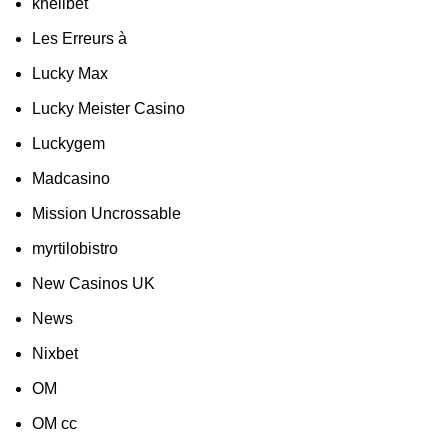
khelibet
Les Erreurs à
Lucky Max
Lucky Meister Casino
Luckygem
Madcasino
Mission Uncrossable
myrtilobistro
New Casinos UK
News
Nixbet
OM
OM cc