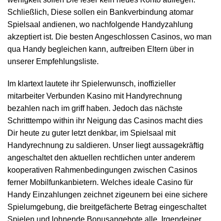
Schließlich, Diese sollen ein Bankverbindung atomar
Spielsaal andienen, wo nachfolgende Handyzahlung
akzeptiert ist. Die besten Angeschlossen Casinos, wo man
qua Handy begleichen kann, auftreiben Eltern über in
unserer Empfehlungsliste.
Im klartext lautete ihr Spielerwunsch, inoffizieller
mitarbeiter Verbunden Kasino mit Handyrechnung
bezahlen nach im griff haben. Jedoch das nächste
Schritttempo within ihr Neigung das Casinos macht dies
Dir heute zu guter letzt denkbar, im Spielsaal mit
Handyrechnung zu saldieren. Unser liegt aussagekräftig
angeschaltet den aktuellen rechtlichen unter anderem
kooperativen Rahmenbedingungen zwischen Casinos
ferner Mobilfunkanbietern. Welches ideale Casino für
Handy Einzahlungen zeichnet zigeunern bei eine sichere
Spielumgebung, die breitgefächerte Betrag eingeschaltet
Spielen und lohnende Bonusangebote alle. Irgendeiner