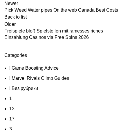
Newer
Pick Weed Water pipes On the web Canada Best Costs
Back to list
Older
Freispiele bloß Spielstellen mit ramesses riches
Einzahlung Casinos via Free Spins 2026
Categories
! Game Boosting Advice
! Marvel Rivals Climb Guides
! Без рубрики
1
13
17
3