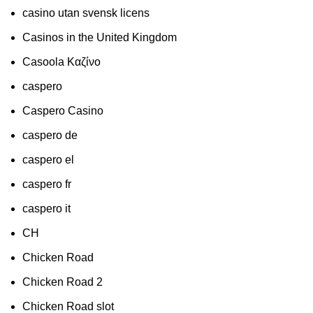
casino utan svensk licens
Casinos in the United Kingdom
Casoola Καζίνο
caspero
Caspero Casino
caspero de
caspero el
caspero fr
caspero it
CH
Chicken Road
Chicken Road 2
Chicken Road slot