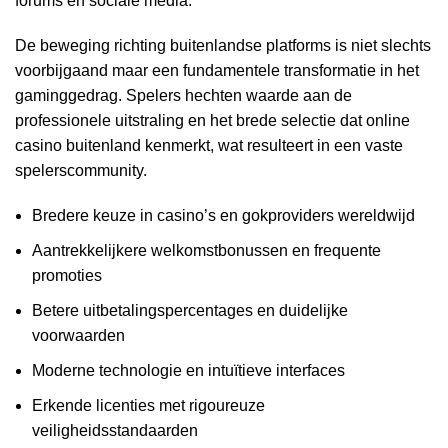
forums en sociale media.
De beweging richting buitenlandse platforms is niet slechts
voorbijgaand maar een fundamentele transformatie in het
gaminggedrag. Spelers hechten waarde aan de
professionele uitstraling en het brede selectie dat online
casino buitenland kenmerkt, wat resulteert in een vaste
spelerscommunity.
Bredere keuze in casino’s en gokproviders wereldwijd
Aantrekkelijkere welkomstbonussen en frequente
promoties
Betere uitbetalingspercentages en duidelijke
voorwaarden
Moderne technologie en intuïtieve interfaces
Erkende licenties met rigoureuze
veiligheidsstandaarden