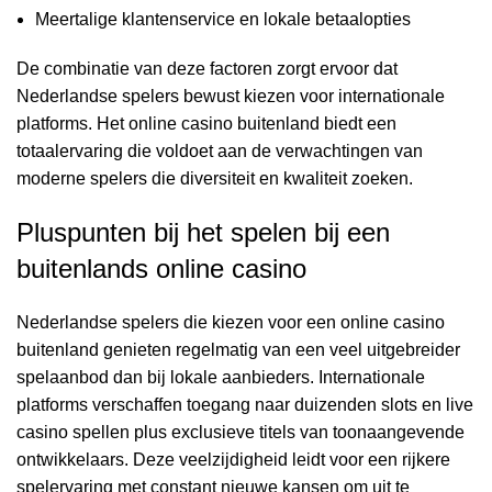
Meertalige klantenservice en lokale betaalopties
De combinatie van deze factoren zorgt ervoor dat
Nederlandse spelers bewust kiezen voor internationale
platforms. Het online casino buitenland biedt een
totaalervaring die voldoet aan de verwachtingen van
moderne spelers die diversiteit en kwaliteit zoeken.
Pluspunten bij het spelen bij een
buitenlands online casino
Nederlandse spelers die kiezen voor een online casino
buitenland genieten regelmatig van een veel uitgebreider
spelaanbod dan bij lokale aanbieders. Internationale
platforms verschaffen toegang naar duizenden slots en live
casino spellen plus exclusieve titels van toonaangevende
ontwikkelaars. Deze veelzijdigheid leidt voor een rijkere
spelervaring met constant nieuwe kansen om uit te