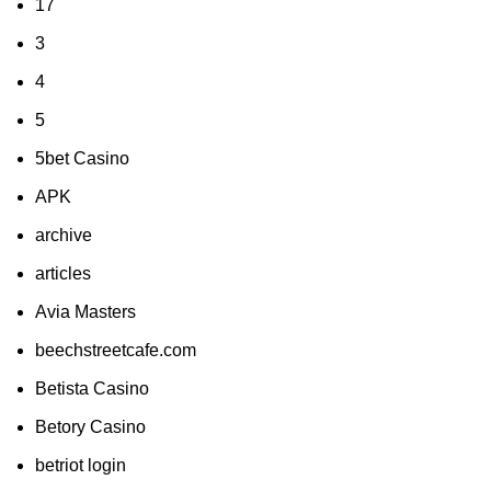
17
3
4
5
5bet Casino
APK
archive
articles
Avia Masters
beechstreetcafe.com
Betista Casino
Betory Casino
betriot login