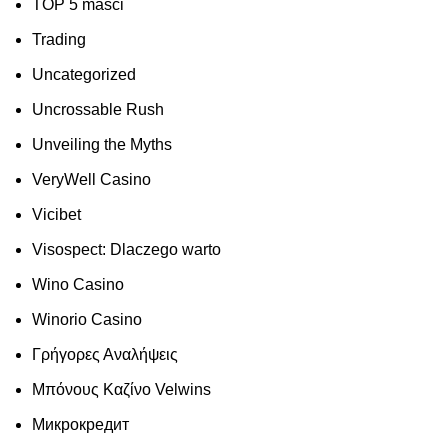
TOP 5 maści
Trading
Uncategorized
Uncrossable Rush
Unveiling the Myths
VeryWell Casino
Vicibet
Visospect: Dlaczego warto
Wino Casino
Winorio Casino
Γρήγορες Αναλήψεις
Μπόνους Καζίνο Velwins
Микрокредит