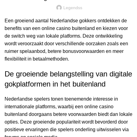
Legendss
Een groeiend aantal Nederlandse gokkers ontdekken de
benefits van een online casino buitenland en kiezen voor
de switch weg van lokale platforms. Deze ontwikkeling
wordt veroorzaakt door verschillende oorzaken zoals een
ruimer spelaanbod, betere bonusvoorwaarden en meer
flexibiliteit in betaalmethoden.
De groeiende belangstelling van digitale
gokplatformen in het buitenland
Nederlandse spelers tonen toenemende interesse in
internationale platforms, waarbij een online casino
buitenland doorgaans betere voorwaarden biedt dan lokale
opties. Deze groeiende populariteit wordt bevorderd door
positieve ervaringen die spelers onderling uitwisselen via