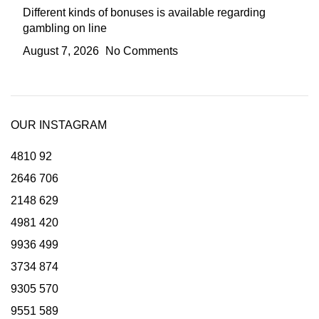
Different kinds of bonuses is available regarding
gambling on line
August 7, 2026
No Comments
OUR INSTAGRAM
4810
92
2646
706
2148
629
4981
420
9936
499
3734
874
9305
570
9551
589