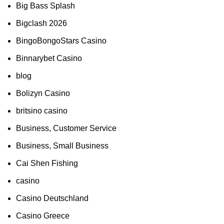
Big Bass Splash
Bigclash 2026
BingoBongoStars Casino
Binnarybet Casino
blog
Bolizyn Casino
britsino casino
Business, Customer Service
Business, Small Business
Cai Shen Fishing
casino
Casino Deutschland
Casino Greece