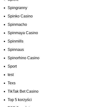
Spingranny
Spinko Casino
Spinmacho
Spinmaya Casino
Spinmills
Spinnaus
Spinorhino Casino
Sport
test
Texs
TikTak Bet Casino
Top 5 korzyści