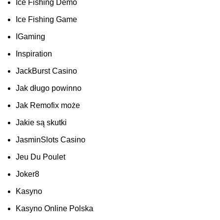
Ice Fishing Demo
Ice Fishing Game
IGaming
Inspiration
JackBurst Casino
Jak długo powinno
Jak Remofix może
Jakie są skutki
JasminSlots Casino
Jeu Du Poulet
Joker8
Kasyno
Kasyno Online Polska