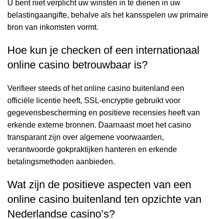
U bent niet verplicht uw winsten in te dienen in uw
belastingaangifte, behalve als het kansspelen uw primaire
bron van inkomsten vormt.
Hoe kun je checken of een internationaal
online casino betrouwbaar is?
Verifieer steeds of het
online casino buitenland
een
officiële licentie heeft, SSL-encryptie gebruikt voor
gegevensbescherming en positieve recensies heeft van
erkende externe bronnen. Daarnaast moet het casino
transparant zijn over algemene voorwaarden,
verantwoorde gokpraktijken hanteren en erkende
betalingsmethoden aanbieden.
Wat zijn de positieve aspecten van een
online casino buitenland ten opzichte van
Nederlandse casino’s?