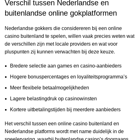
Verschil tussen Nederlandse en
buitenlandse online gokplatformen
Nederlandse gokkers die considereren bij een online
casino buitenland te spelen, willen vaak precies weten wat
de verschillen zijn met locale providers en wat voor
pluspunten zij kunnen verwachten bij deze keuze.
Bredere selectie aan games en casino-aanbieders
Hogere bonuspercentages en loyaliteitsprogramma’s
Meer flexibele betaalmogelijkheden
Lagere belastingdruk op casinowinsten
Kortere uitbetalingstijden bij meerdere aanbieders
Het verschil tussen een online casino buitenland en
Nederlandse platforms wordt met name duidelijk in de
speelervaring, waarbij buitenlandse casino’s doorgaans